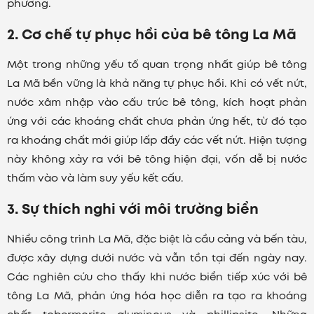
phương.
2. Cơ chế tự phục hồi của bê tông La Mã
Một trong những yếu tố quan trọng nhất giúp bê tông
La Mã bền vững là khả năng tự phục hồi. Khi có vết nứt,
nước xâm nhập vào cấu trúc bê tông, kích hoạt phản
ứng với các khoáng chất chưa phản ứng hết, từ đó tạo
ra khoáng chất mới giúp lấp đầy các vết nứt. Hiện tượng
này không xảy ra với bê tông hiện đại, vốn dễ bị nước
thấm vào và làm suy yếu kết cấu.
3. Sự thích nghi với môi trường biển
Nhiều công trình La Mã, đặc biệt là cầu cảng và bến tàu,
được xây dựng dưới nước và vẫn tồn tại đến ngày nay.
Các nghiên cứu cho thấy khi nước biển tiếp xúc với bê
tông La Mã, phản ứng hóa học diễn ra tạo ra khoáng