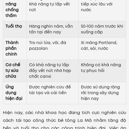
năng
khả năng tự lấp vết
tiếp xúc lâu với
chống
nứt
nước
thấm
Tuổi thọ
Hàng nghìn năm, vẫn
50-100 năm trước khi
tồn tại đến nay
xuống cấp
Thành
Tro núi lửa, vôi, đá
Xi măng Portland,
phần
pozzolan
cát, sỏi, nước
chính
Cơ chế
Có khả năng tự lấp
Không có khả năng
tự sửa
đầy vết nứt nhờ hợp
tự phục hồi
chữa
chất canxi
Ứng
Được nghiên cứu để
Được sử dụng rộng
dụng
tái tạo và cải tiến
rãi trong xây dựng
hiện đại
hiện nay
Hiện nay, các nhà khoa học đang tích cực nghiên cứu
cách tái tạo công thức bê tông La Mã nhằm tăng độ
bền và tuổi thọ cho các công trình hiện đại. Việc áp