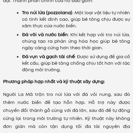
đại. Thành phần chính của nó bao gồm:
Tro núi lửa (pozzolana)
: Một loại vật liệu tự nhiên
có tính kết dính cao, giúp bê tông chịu được sự
xâm thực của nước biển.
Đá vôi và nước biển
: Khi kết hợp với tro núi lửa,
chúng tạo ra phản ứng hóa học giúp bê tông
ngày càng cứng hơn theo thời gian.
Đá vụn và gạch tái chế
: Được sử dụng để gia cố
kết cấu, giúp bê tông chống chịu tốt hơn với tác
động môi trường.
Phương pháp hợp nhất và kỹ thuật xây dựng:
Người La Mã trộn tro núi lửa với đá vôi nung, sau đó
thêm nước biển để tạo hỗn hợp. Hỗ trợ này được
chuyển đổi thành gỗ cùng với đá lớn, sau đó để tự động
cứng lại trong môi trường tự nhiên. Kỹ thuật này không
đơn giản mà còn tận dụng tối đa tài nguyên địa