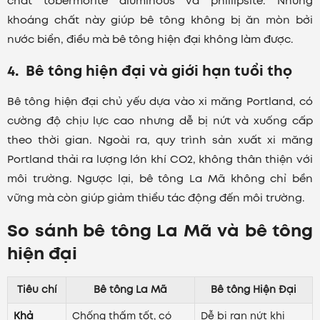
chất tobermorite aluminous và phillipsite. Những
khoáng chất này giúp bê tông không bị ăn mòn bởi
nước biển, điều mà bê tông hiện đại không làm được.
4. Bê tông hiện đại và giới hạn tuổi thọ
Bê tông hiện đại chủ yếu dựa vào xi măng Portland, có
cường độ chịu lực cao nhưng dễ bị nứt và xuống cấp
theo thời gian. Ngoài ra, quy trình sản xuất xi măng
Portland thải ra lượng lớn khí CO2, không thân thiện với
môi trường. Ngược lại, bê tông La Mã không chỉ bền
vững mà còn giúp giảm thiểu tác động đến môi trường.
So sánh bê tông La Mã và bê tông
hiện đại
Tiêu chí
Bê tông La Mã
Bê tông Hiện Đại
Khả
Chống thấm tốt, có
Dễ bị rạn nứt khi