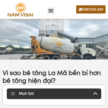
0387.550.559
Trang chủ
Giới thiệu
Liên hệ
TIN TỨC
Vì sao bê tông La Mã bền bỉ hơn
bê tông hiện đại?
Mục lục