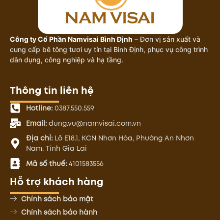
Công ty Cổ Phần Namvisai Bình Định
– Đơn vị sản xuất và
cung cấp bê tông tươi uy tín tại Bình Định, phục vụ công trình
dân dụng, công nghiệp và hạ tầng.
Thông tin liên hệ
Hotline:
0387.550.559
Email:
dung.vu@namvisai.com.vn
Địa chỉ:
Lô E18.1, KCN Nhơn Hòa, Phường An Nhơn
Nam, Tỉnh Gia Lai
Mã số thuế:
4101583556
Hỗ trợ khách hàng
Chính sách bảo mật
Chính sách bảo hành