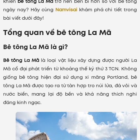
khiến
bê tông La Mã
trở nên bền bỉ hơn so với bê tông
ngày nay? Hãy cùng
Namvisai
khám phá chi tiết trong
bài viết dưới đây!
Tổng quan về bê tông La Mã
Bê tông La Mã là gì?
Bê tông La Mã
là loại vật liệu xây dựng được người La
Mã cổ đại phát triển từ khoảng thế kỷ thứ 3 TCN. Không
giống bê tông hiện đại sử dụng xi măng Portland, bê
tông La Mã được tạo ra từ tàn hợp tro núi lửa, đá vôi và
nước biển, mang lại độ bền và khả năng thích nghi
đáng kinh ngạc.