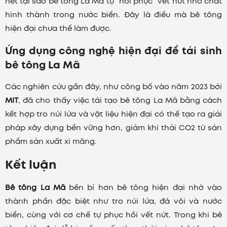
hết tại sao bê tông La Mã tự “hồi phục” vết nứt nhờ chất
hình thành trong nước biển. Đây là điều mà bê tông
hiện đại chưa thể làm được.
Ứng dụng công nghệ hiện đại để tái sinh
bê tông La Mã
Các nghiên cứu gần đây, như công bố vào năm 2023 bởi
MIT
, đã cho thấy việc tái tạo bê tông La Mã bằng cách
kết hợp tro núi lửa và vật liệu hiện đại có thể tạo ra giải
pháp xây dựng bền vững hơn, giảm khí thải CO2 từ sản
phẩm sản xuất xi măng.
Kết luận
Bê tông La Mã
bền bỉ hơn bê tông hiện đại nhờ vào
thành phần đặc biệt như tro núi lửa, đá vôi và nước
biển, cùng với cơ chế tự phục hồi vết nứt. Trong khi bê