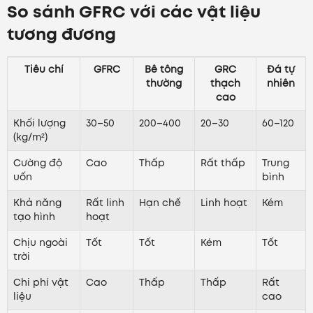
So sánh GFRC với các vật liệu
tương đương
Tiêu chí
GFRC
Bê tông
GRC
Đá tự
thường
thạch
nhiên
cao
Khối lượng
30–50
200–400
20–30
60–120
(kg/m²)
Cường độ
Cao
Thấp
Rất thấp
Trung
uốn
bình
Khả năng
Rất linh
Hạn chế
Linh hoạt
Kém
tạo hình
hoạt
Chịu ngoài
Tốt
Tốt
Kém
Tốt
trời
Chi phí vật
Cao
Thấp
Thấp
Rất
liệu
cao