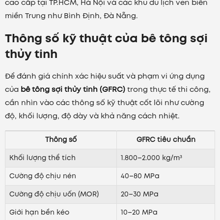
cao cấp tại TP.HCM, Hà Nội và các khu du lịch ven biển
miền Trung như Bình Định, Đà Nẵng.
Thông số kỹ thuật của bê tông sợi
thủy tinh
Để đánh giá chính xác hiệu suất và phạm vi ứng dụng
của
bê tông sợi thủy tinh (GFRC)
trong thực tế thi công,
cần nhìn vào các thông số kỹ thuật cốt lõi như cường
độ, khối lượng, độ dày và khả năng cách nhiệt.
Thông số
GFRC tiêu chuẩn
Khối lượng thể tích
1.800–2.000 kg/m³
Cường độ chịu nén
40–80 MPa
Cường độ chịu uốn (MOR)
20–30 MPa
Giới hạn bền kéo
10–20 MPa