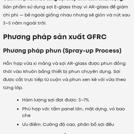
Sản phẩm sử dụng sợi E-glass thay vì AR-glass để giảm
chi phí — bề ngoài giống nhau nhưng sẽ giòn và nứt sau
3–5 năm ngoài trời.
Phương pháp sản xuất GFRC
Phương pháp phun (Spray-up Process)
Hỗn hợp vữa xi măng và sợi AR-glass được phun đồng
thời vào khuôn bằng thiết bị phun chuyên dụng. Sợi
được cắt trực tiếp từ cuộn và phun xen kẽ với vữa theo
từng lớp.
Hàm lượng sợi đạt được: 3–7%
Phù hợp với: tấm panel lớn, mặt dựng, vỏ bao
che
Ưu điểm: Cường độ cao, phân bổ sợi đều