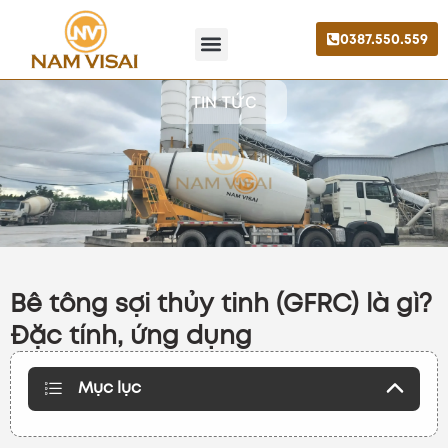
0387.550.559
Trang chủ
Giới thiệu
Liên hệ
TIN TỨC
Bê tông sợi thủy tinh (GFRC) là gì?
Đặc tính, ứng dụng
Mục lục