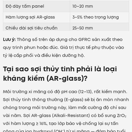
Độ dày tấm panel
10–20 mm
Hàm lượng sợi AR-glass
3–5% theo trọng lượng
Chiều dài sợi tiêu chuẩn
25–50 mm
Lưu ý:
Độ hút nước
Thông số trên áp dụng cho GFRC sản xuất theo
< 10%
quy trình phun hoặc đúc. Giá trị thực tế phụ thuộc vào
Hệ số dẫn nhiệt
0,8–1,0 W/mK
tỷ lệ cấp phối và điều kiện dưỡng hộ.
Tại sao sợi thủy tinh phải là loại
kháng kiềm (AR-glass)?
Môi trường xi măng có độ pH cao (12–13), rất kiềm mạnh.
Sợi thủy tinh thông thường (E-glass) sẽ bị ăn mòn nhanh
chóng trong môi trường này, làm mất cường độ chỉ sau
vài năm. Sợi AR-glass (Alkali-Resistant) có bổ sung ZrO₂
với hàm lượng ≥ 16%, tạo lớp bảo vệ chống lại sự tấn
công của ion hydroxyl (OH⁻) từ xi măng — đảm bảo tuổi