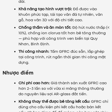
dài.
Khả năng tạo hình vượt trội:
Đổ được vào
khuôn phức tạp, tái tạo vân đá tự nhiên, vân
gỗ, hoa văn 3D với độ chi tiết cao.
Chống thấm và ăn mòn tốt:
Độ hút nước thấp (<
10%), chống ion clorua tốt hơn bê tông thường
— phù hợp với công trình ven biển tại Quy
Nhơn, Bình Định.
Thi công nhanh:
Tấm GFRC đúc sẵn, lắp ghép
tại công trình, rút ngắn thời gian thi công mặt
dựng.
Nhược điểm
Chi phí cao hơn:
Giá thành sản xuất GFRC cao
hơn 2–3 lần so với vữa xi măng thông thường
do nguyên liệu sợi AR-glass đắt tiền.
Không thay thế được bê tông kết cấu:
GFRC chỉ
dùng cho cấu kiện phi kết cấu hoặc bán kết