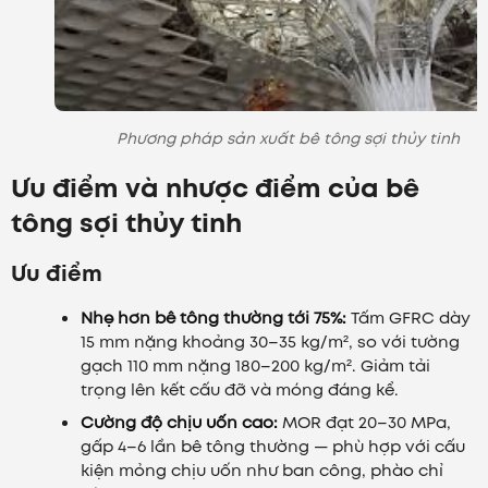
Phương pháp sản xuất bê tông sợi thủy tinh
Ưu điểm và nhược điểm của bê
tông sợi thủy tinh
Ưu điểm
Nhẹ hơn bê tông thường tới 75%:
Tấm GFRC dày
15 mm nặng khoảng 30–35 kg/m², so với tường
gạch 110 mm nặng 180–200 kg/m². Giảm tải
trọng lên kết cấu đỡ và móng đáng kể.
Cường độ chịu uốn cao:
MOR đạt 20–30 MPa,
gấp 4–6 lần bê tông thường — phù hợp với cấu
kiện mỏng chịu uốn như ban công, phào chỉ