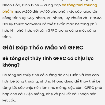
Nhơn Hòa, Bình Định — cung cấp
bê tông tươi thương
phẩm
mác M200 đến M400 cho phần kết cấu, giao tận
công trình tại Quy Nhơn, An Nhơn, Tuy Phước và TP.HCM.
Đội kỹ thuật Namvisai có thể tư vấn mác bê tông phù
hợp khi phối hợp với tấm GFRC trong cùng một công
trình.
Giải Đáp Thắc Mắc Về GFRC
Bê tông sợi thủy tinh GFRC có chịu lực
không?
Bê tông sợi thủy tinh có cường độ chịu uốn và kéo cao
hơn bê tông thường, nhưng không dùng để thay thế bê
tông kết cấu chịu nén lớn như móng, cột, sàn. GFRC phù
hợp cho cấu kiện mỏng, nhẹ và phi kết cấu hoặc bán
kết cấu.