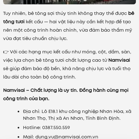
Tuy nhiên, bê tông sợi thủy tinh không thay thế được
bê
tông tươi
kết cấu — hai vật liệu này cần kết hợp để tạo
nên một công trình hoàn chỉnh, vừa đảm bảo thẩm mỹ
vừa đạt tiêu chuẩn chịu lực.
👉 Với các hạng mục kết cấu như móng, cột, dầm, sàn,
việc lựa chọn bê tông tươi chất lượng cao từ
Namvisai
sẽ giúp đảm bảo độ bền, khả năng chịu lực và tuổi thọ
lâu dài cho toàn bộ công trình.
Namvisai – Chất lượng là uy tín. Đồng hành cùng mọi
công trình của bạn.
Địa chỉ: Lô E18.1 khu công nghiệp Nhơn Hòa, xã
Nhơn Thọ, Thị xã An Nhơn, Tỉnh Bình Định.
Hotline: 0387.550.559
Mail: dung.vu@namvisai.com.vn