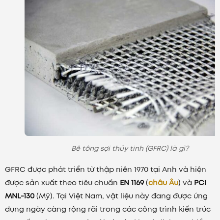
Bê tông sợi thủy tinh (GFRC) là gì?
GFRC được phát triển từ thập niên 1970 tại Anh và hiện
được sản xuất theo tiêu chuẩn
EN 1169
(
châu Âu
) và
PCI
MNL-130
(Mỹ). Tại Việt Nam, vật liệu này đang được ứng
dụng ngày càng rộng rãi trong các công trình kiến trúc