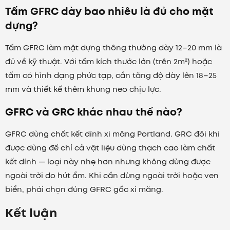
Tấm GFRC dày bao nhiêu là đủ cho mặt
dựng?
Tấm GFRC làm mặt dựng thông thường dày 12–20 mm là
đủ về kỹ thuật. Với tấm kích thước lớn (trên 2m²) hoặc
tấm có hình dạng phức tạp, cần tăng độ dày lên 18–25
mm và thiết kế thêm khung neo chịu lực.
GFRC và GRC khác nhau thế nào?
GFRC dùng chất kết dính xi măng Portland. GRC đôi khi
được dùng để chỉ cả vật liệu dùng thạch cao làm chất
kết dính — loại này nhẹ hơn nhưng không dùng được
ngoài trời do hút ẩm. Khi cần dùng ngoài trời hoặc ven
biển, phải chọn đúng GFRC gốc xi măng.
Kết luận