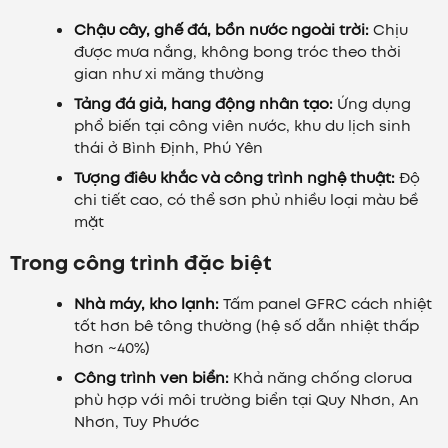
Chậu cây, ghế đá, bồn nước ngoài trời:
Chịu
được mưa nắng, không bong tróc theo thời
gian như xi măng thường
Tảng đá giả, hang động nhân tạo:
Ứng dụng
phổ biến tại công viên nước, khu du lịch sinh
thái ở Bình Định, Phú Yên
Tượng điêu khắc và công trình nghệ thuật:
Độ
chi tiết cao, có thể sơn phủ nhiều loại màu bề
mặt
Trong công trình đặc biệt
Nhà máy, kho lạnh:
Tấm panel GFRC cách nhiệt
tốt hơn bê tông thường (hệ số dẫn nhiệt thấp
hơn ~40%)
Công trình ven biển:
Khả năng chống clorua
phù hợp với môi trường biển tại Quy Nhơn, An
Nhơn, Tuy Phước