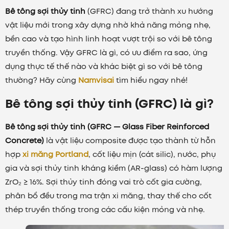
Bê tông sợi thủy tinh
(GFRC) đang trở thành xu hướng
vật liệu mới trong xây dựng nhờ khả năng mỏng nhẹ,
bền cao và tạo hình linh hoạt vượt trội so với bê tông
truyền thống. Vậy GFRC là gì, có ưu điểm ra sao, ứng
dụng thực tế thế nào và khác biệt gì so với bê tông
thường? Hãy cùng
Namvisai
tìm hiểu ngay nhé!
Bê tông sợi thủy tinh (GFRC) là gì?
Bê tông sợi thủy tinh (GFRC — Glass Fiber Reinforced
Concrete)
là vật liệu composite được tạo thành từ hỗn
hợp
xi măng Portland
, cốt liệu mịn (cát silic), nước, phụ
gia và sợi thủy tinh kháng kiềm (AR-glass) có hàm lượng
ZrO₂ ≥ 16%. Sợi thủy tinh đóng vai trò cốt gia cường,
phân bổ đều trong ma trận xi măng, thay thế cho cốt
thép truyền thống trong các cấu kiện mỏng và nhẹ.