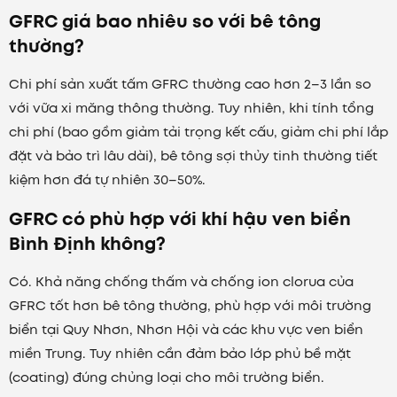
GFRC giá bao nhiêu so với bê tông
thường?
Chi phí sản xuất tấm GFRC thường cao hơn 2–3 lần so
với vữa xi măng thông thường. Tuy nhiên, khi tính tổng
chi phí (bao gồm giảm tải trọng kết cấu, giảm chi phí lắp
đặt và bảo trì lâu dài), bê tông sợi thủy tinh thường tiết
kiệm hơn đá tự nhiên 30–50%.
GFRC có phù hợp với khí hậu ven biển
Bình Định không?
Có. Khả năng chống thấm và chống ion clorua của
GFRC tốt hơn bê tông thường, phù hợp với môi trường
biển tại Quy Nhơn, Nhơn Hội và các khu vực ven biển
miền Trung. Tuy nhiên cần đảm bảo lớp phủ bề mặt
(coating) đúng chủng loại cho môi trường biển.