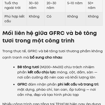
Tuổi thọ
30–50
20–30
5–10 năm
50+
ngoài trời
năm
năm
năm
Phù hợp kết
Không
Có
Không
Không
cấu
Mối liên hệ giữa GFRC và bê tông
tươi trong một công trình
Trong thực tế, GFRC và bê tông tươi thương phẩm không
cạnh tranh mà
bổ sung cho nhau
:
Bê tông tươi
(M200–M400) chịu trách nhiệm
phần
kết cấu chịu lực:
móng, cột, dầm, sàn —
nơi cần cường độ nén cao và khối lượng lớn
GFRC
đảm nhận phần
phi kết cấu và trang trí:
mặt dựng, phào chỉ, lan can, ốp tường — nơi
cần nhẹ, đẹp và tạo hình phức tạp
Nhiều công trình cao tầng tại TP.HCM hiện nay áp dụng