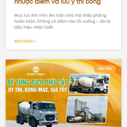
nhược điểm và lưu ý thi công
Mục lục Khi nhìn lên trần nhà mà thấy phẳng
hoàn toàn, không có dầm nào lồi xuống – đó là
dấu hiệu nhận biết
ĐỌC THÊM »
TIN TỨC