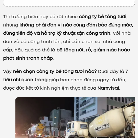
Thị trường hiện nay có rất nhiều
công ty bê tông tươi
,
nhưng
không phải đơn vị nào cũng đảm bảo đúng mác,
đúng tiến độ và hỗ trợ kỹ thuật tận công trình
. Với nhà
dân và cả công trình lớn, chỉ cần chọn sai nhà cung
cấp, hậu quả có thể là
bê tông nứt, rỗ, giảm mác hoặc
phát sinh tranh chấp
.
Vậy
nên chọn công ty bê tông tươi nào?
Dưới đây là
7
tiêu chí quan trọng
giúp bạn chọn đúng ngay từ đầu,
được đúc kết từ kinh nghiệm thực tế của
Namvisai
.