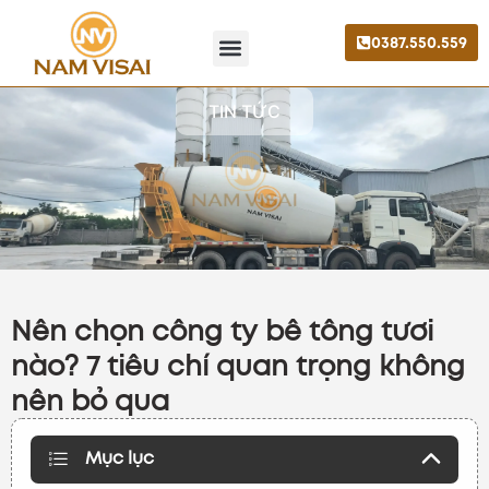
0387.550.559
Trang chủ
Giới thiệu
Liên hệ
TIN TỨC
Nên chọn công ty bê tông tươi
nào? 7 tiêu chí quan trọng không
nên bỏ qua
Mục lục