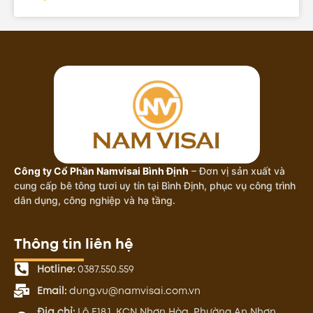
Công ty Cổ Phần Namvisai Bình Định
– Đơn vị sản xuất và
cung cấp bê tông tươi uy tín tại Bình Định, phục vụ công trình
dân dụng, công nghiệp và hạ tầng.
Thông tin liên hệ
Hotline:
0387.550.559
Email:
dung.vu@namvisai.com.vn
Địa chỉ:
Lô E18.1, KCN Nhơn Hòa, Phường An Nhơn