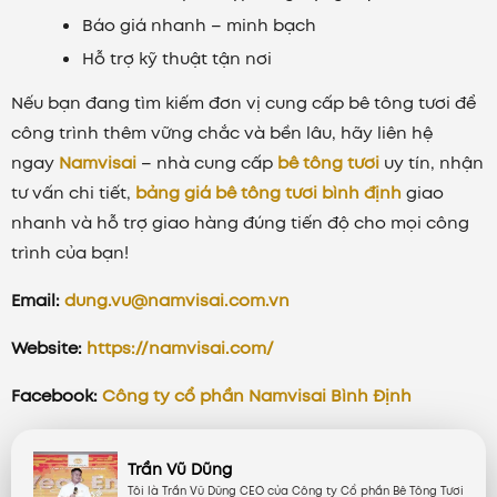
Báo giá nhanh – minh bạch
Hỗ trợ kỹ thuật tận nơi
Nếu bạn đang tìm kiếm đơn vị cung cấp bê tông tươi để
công trình thêm vững chắc và bền lâu, hãy liên hệ
ngay
Namvisai
– nhà cung cấp
bê tông tươi
uy tín, nhận
tư vấn chi tiết,
bảng giá bê tông tươi bình định
giao
nhanh và hỗ trợ giao hàng đúng tiến độ cho mọi công
trình của bạn!
Email:
dung.vu@namvisai.com.vn
Website:
https://namvisai.com/
Facebook:
Công ty cổ phần Namvisai Bình Định
Trần Vũ Dũng
Tôi là Trần Vũ Dũng CEO của Công ty Cổ phần Bê Tông Tươi