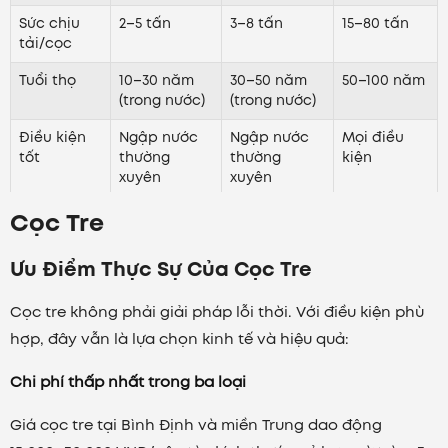
Sức chịu
2–5 tấn
3–8 tấn
15–80 tấn
tải/cọc
Tuổi thọ
10–30 năm
30–50 năm
50–100 năm
(trong nước)
(trong nước)
Điều kiện
Ngập nước
Ngập nước
Mọi điều
tốt
thường
thường
kiện
xuyên
xuyên
Cọc Tre
Điều kiện
Khô hạn xen
Khô hạn xen
Không có
kém
kẽ
kẽ
Ưu Điểm Thực Sự Của Cọc Tre
Chi phí vật
Thấp
Thấp – trung
Cao hơn
liệu
bình
Cọc tre không phải giải pháp lỗi thời. Với điều kiện phù
Số tầng
Nhà cấp 4,
Nhà 1–2 tầng
1 tầng trở
hợp, đây vẫn là lựa chọn kinh tế và hiệu quả:
phù hợp
tạm
lên
Chi phí thấp nhất trong ba loại
Chứng từ
Không có
Không có
Có đầy đủ
nghiệm thu
Giá cọc tre tại Bình Định và miền Trung dao động
Thiết bị thi
Thủ công
Máy chuyên
Máy ép/