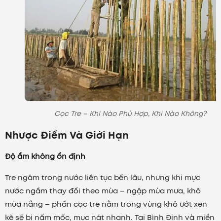
Cọc Tre – Khi Nào Phù Hợp, Khi Nào Không?
Nhược Điểm Và Giới Hạn
Độ ẩm không ổn định
Tre ngâm trong nước liên tục bền lâu, nhưng khi mực
nước ngầm thay đổi theo mùa – ngập mùa mưa, khô
mùa nắng – phần cọc tre nằm trong vùng khô ướt xen
kẽ sẽ bị nấm mốc, mục nát nhanh. Tại Bình Định và miền