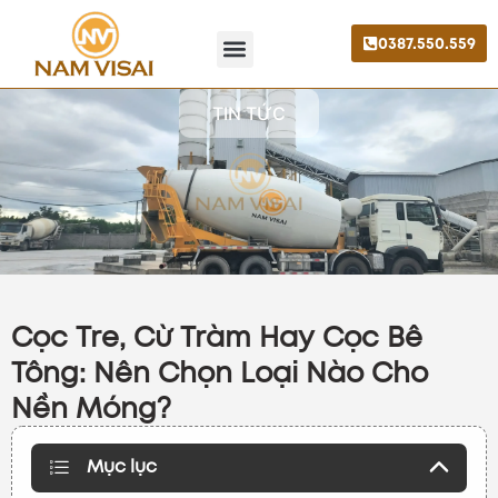
0387.550.559
Trang chủ
Giới thiệu
Liên hệ
TIN TỨC
Cọc Tre, Cừ Tràm Hay Cọc Bê
Tông: Nên Chọn Loại Nào Cho
Nền Móng?
Mục lục