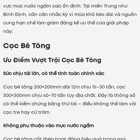
vực mực nước ngầm cao ổn định. Tại miền Trung như
Bình Định, cần cân nhắc kỹ vì mùa khô kéo dài và nguồn
cung hạn chế làm giảm đáng kể ưu thế của giải pháp
này.
Cọc Bê Tông
Ưu Điểm Vượt Trội Cọc Bê Tông
Sức chịu tải lớn, có thể tính toán chính xác
Cọc bê tông 200×200mm dài 12m chịu 15–30 tấn, cọc
300×300mm chịu 40–70 tấn tùy địa chất. Đây là thông số
có thể kiểm chứng bằng thử tải – điều không thể làm với
cọc tre hay cừ tràm.
Không phụ thuộc vào mực nước ngầm
Cọc bê tông cốt thép hoạt động hiệu quả trong mọi