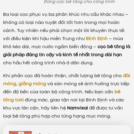
Đóng cọc bê tông cho công trình
Ba loại cọc phục vụ ba phân khúc nhu cầu khác nhau –
không có loại nào tuyệt đối tốt hơn trong mọi hoàn
cảnh. Tuy nhiên nếu phải chọn một lời khuyên thực tế:
với điều kiện khí hậu miền Trung như
Bình Định
– mùa
khô kéo dài, mực nước ngầm biến động –
cọc bê tông là
giải pháp đáng tin cậy và kinh tế nhất trong dài hạn
cho hầu hết công trình nhà ở dân dụng.
Khi phần cọc đã hoàn thiện, chất lượng bê tông cho
đài
móng
,
giằng móng
và sàn móng sẽ ảnh hưởng trực tiếp
đến độ bền của toàn bộ công trình. Nếu bạn cần
bê
tông tươi
đúng mác, giao tận nơi tại Bình Định và các
khu vực lân cận, hãy liên hệ
Namvisai
để được tư vấn
loại bê tông phù hợp cho từng hạng mục móng.