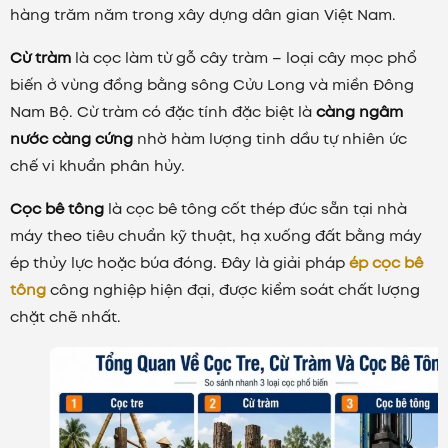
hàng trăm năm trong xây dựng dân gian Việt Nam.
Cừ tràm
là cọc làm từ gỗ cây tràm – loại cây mọc phổ
biến ở vùng đồng bằng sông Cửu Long và miền Đông
Nam Bộ. Cừ tràm có đặc tính đặc biệt là
càng ngâm
nước càng cứng
nhờ hàm lượng tinh dầu tự nhiên ức
chế vi khuẩn phân hủy.
Cọc bê tông
là cọc bê tông cốt thép đúc sẵn tại nhà
máy theo tiêu chuẩn kỹ thuật, hạ xuống đất bằng máy
ép thủy lực hoặc búa đóng. Đây là giải pháp
ép cọc bê
tông
công nghiệp hiện đại, được kiểm soát chất lượng
chặt chẽ nhất.