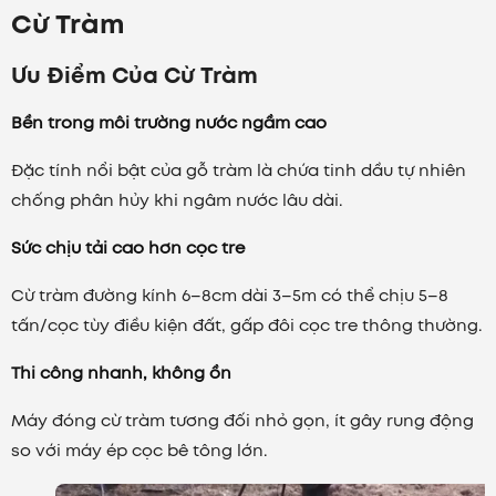
Cừ Tràm
Ưu Điểm Của Cừ Tràm
Bền trong môi trường nước ngầm cao
Đặc tính nổi bật của gỗ tràm là chứa tinh dầu tự nhiên
chống phân hủy khi ngâm nước lâu dài.
Sức chịu tải cao hơn cọc tre
Cừ tràm đường kính 6–8cm dài 3–5m có thể chịu 5–8
tấn/cọc tùy điều kiện đất, gấp đôi cọc tre thông thường.
Thi công nhanh, không ồn
Máy đóng cừ tràm tương đối nhỏ gọn, ít gây rung động
so với máy ép cọc bê tông lớn.