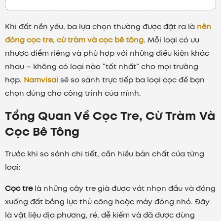
Khi đất nền yếu, ba lựa chọn thường được đặt ra là
nên
đóng cọc tre, cừ tràm và cọc bê tông
. Mỗi loại có ưu
nhược điểm riêng và phù hợp với những điều kiện khác
nhau – không có loại nào “tốt nhất” cho mọi trường
hợp.
Namvisai
sẽ so sánh trực tiếp ba loại cọc để bạn
chọn đúng cho công trình của mình.
Tổng Quan Về Cọc Tre, Cừ Tràm Và
Cọc Bê Tông
Trước khi so sánh chi tiết, cần hiểu bản chất của từng
loại:
Cọc tre
là những cây tre già được vát nhọn đầu và đóng
xuống đất bằng lực thủ công hoặc máy đóng nhỏ. Đây
là vật liệu địa phương, rẻ, dễ kiếm và đã được dùng