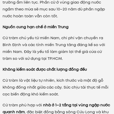
trường ẩm liên tục. Phần cừ ở vùng giao động nước
ngầm theo mùa sẽ mục sau 10–20 năm dù phần ngập
nước hoàn toàn vẫn còn tốt.
Nguồn cung hạn chế ở miền Trung
Cừ tràm chủ yếu từ miền Nam, chi phí vận chuyển ra
Bình Định và các tỉnh miền Trung tăng đáng kể so với
miền Nam. Đây là yếu tố làm giảm lợi thế giá của cừ
tràm so với sử dụng tại TP.HCM.
Không kiểm soát được chất lượng đồng đều
Cừ tràm là vật liệu tự nhiên, kích thước và mật độ gỗ
không đồng nhất giữa các cây. Sức chịu tải thực tế mỗi
cọc biến động khó kiểm soát.
Cừ tràm phù hợp với
nhà ở 1–2 tầng tại vùng ngập nước
quanh năm
, đặc biệt đồng bằng sông Cửu Long và khu