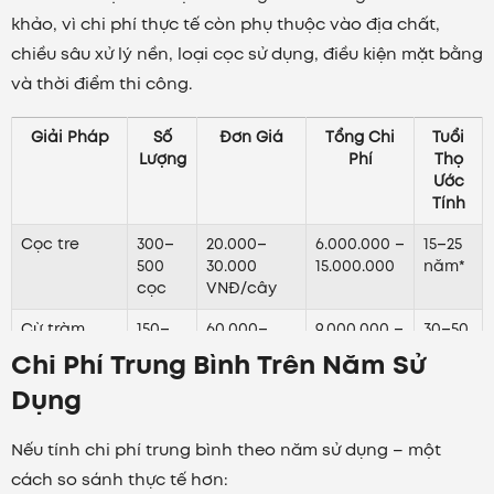
khảo, vì chi phí thực tế còn phụ thuộc vào địa chất,
chiều sâu xử lý nền, loại cọc sử dụng, điều kiện mặt bằng
và thời điểm thi công.
Giải Pháp
Số
Đơn Giá
Tổng Chi
Tuổi
Lượng
Phí
Thọ
Ước
Tính
Cọc tre
300–
20.000–
6.000.000 –
15–25
500
30.000
15.000.000
năm*
cọc
VNĐ/cây
Cừ tràm
150–
60.000–
9.000.000 –
30–50
250
100.000
25.000.000
năm*
Chi Phí Trung Bình Trên Năm Sử
cọc
VNĐ/cây
Dụng
Cọc bê
12–16
1.800.000–
22.000.000
50–
tông
cọc
2.200.000
–
100
Nếu tính chi phí trung bình theo năm sử dụng – một
200×200mm
VNĐ/cây
35.000.000
năm
cách so sánh thực tế hơn: