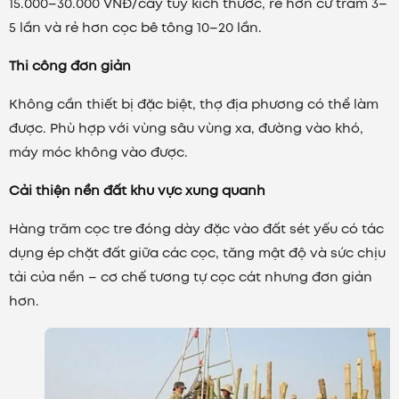
15.000–30.000 VNĐ/cây tùy kích thước, rẻ hơn cừ tràm 3–
công
hoặc máy
dụng
đóng cọc
5 lần và rẻ hơn cọc bê tông 10–20 lần.
nhỏ
Thi công đơn giản
Không cần thiết bị đặc biệt, thợ địa phương có thể làm
được. Phù hợp với vùng sâu vùng xa, đường vào khó,
máy móc không vào được.
Cải thiện nền đất khu vực xung quanh
Hàng trăm cọc tre đóng dày đặc vào đất sét yếu có tác
dụng ép chặt đất giữa các cọc, tăng mật độ và sức chịu
tải của nền – cơ chế tương tự cọc cát nhưng đơn giản
hơn.