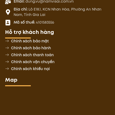
Email:
dung.vu@namvisai.com.vn
Địa chỉ:
Lô E18.1, KCN Nhơn Hòa, Phường An Nhơn
Nam, Tỉnh Gia Lai
Mã số thuế:
4101583556
Hỗ trợ khách hàng
Chính sách bảo mật
Chính sách bảo hành
Chính sách thanh toán
Chính sách vận chuyển
Chính sách khiếu nại
Map