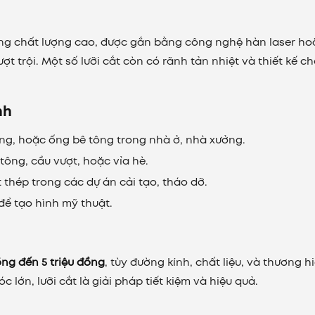
ơng chất lượng cao, được gắn bằng công nghệ hàn laser ho
t trội. Một số lưỡi cắt còn có rãnh tản nhiệt và thiết kế c
nh
ờng, hoặc ống bê tông trong nhà ở, nhà xưởng.
tông, cầu vượt, hoặc vỉa hè.
t thép trong các dự án cải tạo, tháo dỡ.
 để tạo hình mỹ thuật.
ồng đến 5 triệu đồng
, tùy đường kính, chất liệu, và thương hi
lớn, lưỡi cắt là giải pháp tiết kiệm và hiệu quả.