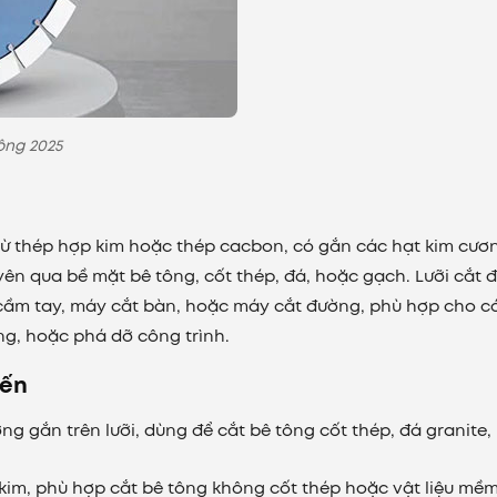
ông 2025
 từ thép hợp kim hoặc thép cacbon, có gắn các hạt kim cươ
yên qua bề mặt bê tông, cốt thép, đá, hoặc gạch. Lưỡi cắt 
 cầm tay, máy cắt bàn, hoặc máy cắt đường, phù hợp cho c
ng, hoặc phá dỡ công trình.
iến
ơng gắn trên lưỡi, dùng để cắt bê tông cốt thép, đá granite
 kim, phù hợp cắt bê tông không cốt thép hoặc vật liệu mề