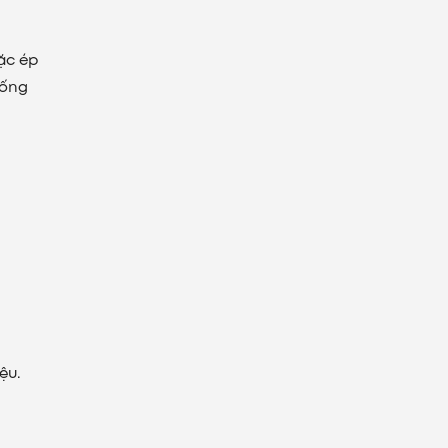
ặc ép
hống
ệu.