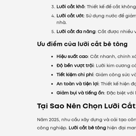
Lưỡi cắt khô
: Thiết kế để cắt không
Lưỡi cắt ướt
: Sử dụng nước để giảm
nhà.
Lưỡi cắt đa năng
: Cắt được nhiều 
Ưu điểm của lưỡi cắt bê tông
Hiệu suất cao
: Cắt nhanh, chính xá
Độ bền vượt trội
: Lưỡi kim cương c
Tiết kiệm chi phí
: Giảm công sức v
An toàn và tiện lợi
: Thiết kế hiện 
Giảm bụi và tiếng ồn
: Đặc biệt với
Tại Sao Nên Chọn Lưỡi Cắ
Năm 2025, nhu cầu xây dựng và cải tạo công
công nghiệp.
Lưỡi cắt bê tông
hiện đại mang