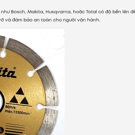
u như Bosch, Makita, Husqvarna, hoặc Total có độ bền lên đ
vỡ và đảm bảo an toàn cho người vận hành.