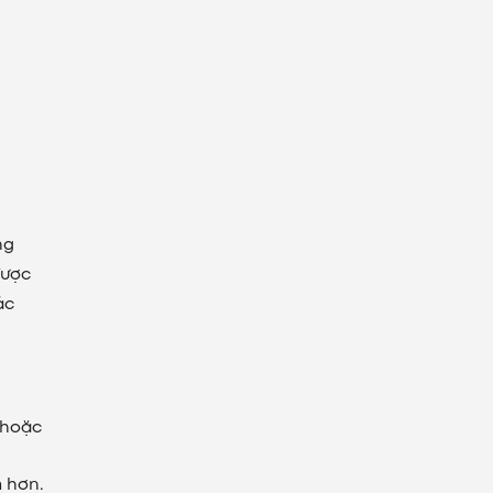
ng
được
ác
, hoặc
m hơn.