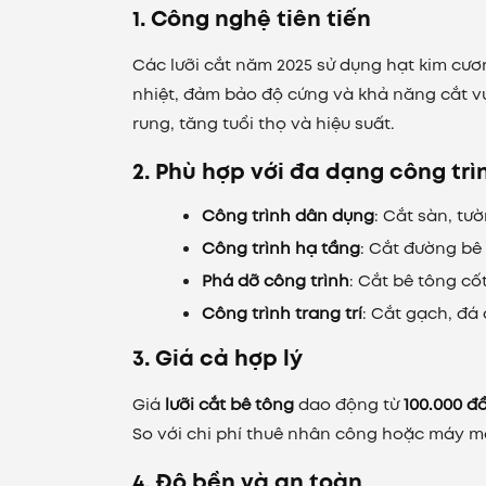
1. Công nghệ tiên tiến
Các lưỡi cắt năm 2025 sử dụng hạt kim cư
nhiệt, đảm bảo độ cứng và khả năng cắt vượ
rung, tăng tuổi thọ và hiệu suất.
2. Phù hợp với đa dạng công trì
Công trình dân dụng
: Cắt sàn, tư
Công trình hạ tầng
: Cắt đường bê 
Phá dỡ công trình
: Cắt bê tông cố
Công trình trang trí
: Cắt gạch, đá
3. Giá cả hợp lý
Giá
lưỡi cắt bê tông
dao động từ
100.000 đ
So với chi phí thuê nhân công hoặc máy móc 
4. Độ bền và an toàn