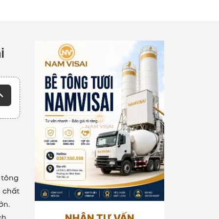
i
 tông
 chất
ớn.
ch
NHẬN TƯ VẤN