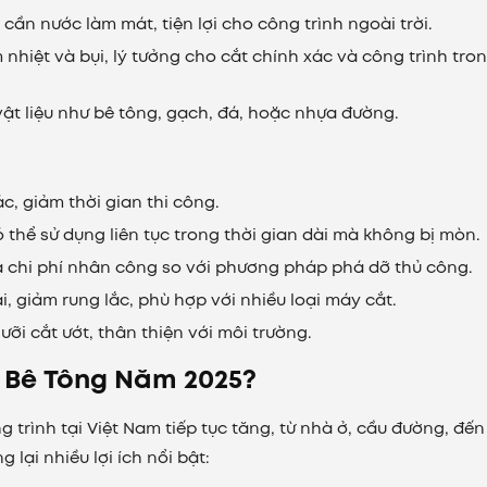
 cần nước làm mát, tiện lợi cho công trình ngoài trời.
 nhiệt và bụi, lý tưởng cho cắt chính xác và công trình tro
vật liệu như bê tông, gạch, đá, hoặc nhựa đường.
c, giảm thời gian thi công.
ó thể sử dụng liên tục trong thời gian dài mà không bị mòn.
à chi phí nhân công so với phương pháp phá dỡ thủ công.
đại, giảm rung lắc, phù hợp với nhiều loại máy cắt.
 lưỡi cắt ướt, thân thiện với môi trường.
t Bê Tông Năm 2025?
 trình tại Việt Nam tiếp tục tăng, từ nhà ở, cầu đường, đến
 lại nhiều lợi ích nổi bật: