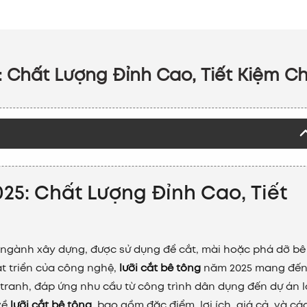
: Chất Lượng Đỉnh Cao, Tiết Kiệm Ch
025: Chất Lượng Đỉnh Cao, Tiết
g ngành xây dựng, được sử dụng để cắt, mài hoặc phá dỡ bê
át triển của công nghệ,
lưỡi cắt bê tông
năm 2025 mang đến
 tranh, đáp ứng nhu cầu từ công trình dân dụng đến dự án l
 về
lưỡi cắt bê tông
, bao gồm đặc điểm, lợi ích, giá cả, và cá