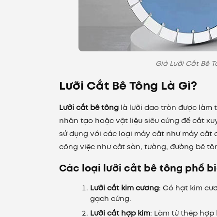
Giá Lưỡi Cắt Bê T
Lưỡi Cắt Bê Tông Là Gì?
Lưỡi cắt bê tông
là lưỡi dao tròn được làm
nhân tạo hoặc vật liệu siêu cứng để cắt xu
sử dụng với các loại máy cắt như máy cắt
công việc như cắt sàn, tường, đường bê tô
Các loại lưỡi cắt bê tông phổ b
Lưỡi cắt kim cương
: Có hạt kim cư
gạch cứng.
Lưỡi cắt hợp kim
: Làm từ thép hợp