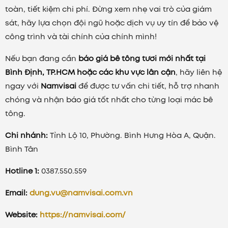
toàn, tiết kiệm chi phí. Đừng xem nhẹ vai trò của giám
sát, hãy lựa chọn đội ngũ hoặc dịch vụ uy tín để bảo vệ
công trình và tài chính của chính mình!
Nếu bạn đang cần
báo giá bê tông tươi mới nhất tại
Bình Định, TP.HCM hoặc các khu vực lân cận
, hãy liên hệ
ngay với
Namvisai
để được tư vấn chi tiết, hỗ trợ nhanh
chóng và nhận báo giá tốt nhất cho từng loại mác bê
tông.
Chi nhánh:
Tỉnh Lộ 10, Phường. Bình Hưng Hòa A, Quận.
Bình Tân
Hotline 1:
0387.550.559
Email:
dung.vu@namvisai.com.vn
Website:
https://namvisai.com/