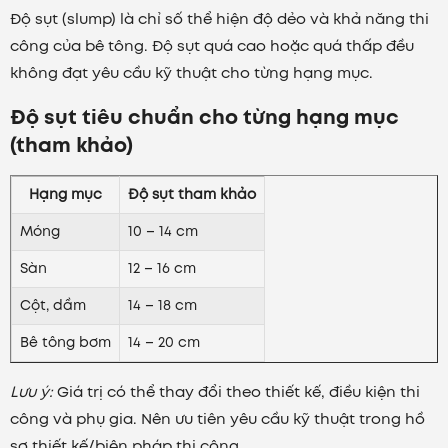
Độ sụt (slump) là chỉ số thể hiện độ dẻo và khả năng thi
công của bê tông. Độ sụt quá cao hoặc quá thấp đều
không đạt yêu cầu kỹ thuật cho từng hạng mục.
Độ sụt tiêu chuẩn cho từng hạng mục
(tham khảo)
Hạng mục
Độ sụt tham khảo
Móng
10 – 14 cm
Sàn
12 – 16 cm
Cột, dầm
14 – 18 cm
Bê tông bơm
14 – 20 cm
Lưu ý:
Giá trị có thể thay đổi theo thiết kế, điều kiện thi
công và phụ gia. Nên ưu tiên yêu cầu kỹ thuật trong hồ
sơ thiết kế/biện pháp thi công.