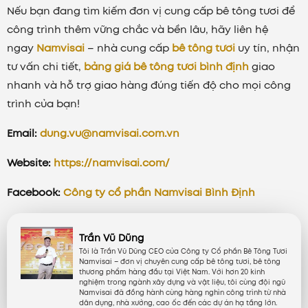
Nếu bạn đang tìm kiếm đơn vị cung cấp bê tông tươi để
công trình thêm vững chắc và bền lâu, hãy liên hệ
ngay
Namvisai
– nhà cung cấp
bê tông tươi
uy tín, nhận
tư vấn chi tiết,
bảng giá bê tông tươi bình định
giao
nhanh và hỗ trợ giao hàng đúng tiến độ cho mọi công
trình của bạn!
Email:
dung.vu@namvisai.com.vn
Website:
https://namvisai.com/
Facebook:
Công ty cổ phần Namvisai Bình Định
Trần Vũ Dũng
Tôi là Trần Vũ Dũng CEO của Công ty Cổ phần Bê Tông Tươi
Namvisai – đơn vị chuyên cung cấp bê tông tươi, bê tông
thương phẩm hàng đầu tại Việt Nam. Với hơn 20 kinh
nghiệm trong ngành xây dựng và vật liệu, tôi cùng đội ngũ
Namvisai đã đồng hành cùng hàng nghìn công trình từ nhà
dân dụng, nhà xưởng, cao ốc đến các dự án hạ tầng lớn.