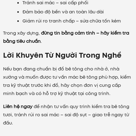
Tránh sai mác – sai cấp phối
Đảm bảo độ bền và an toàn lâu dài
Giảm rủi ro tranh chấp – sửa chữa tốn kém
Trong xây dựng,
đừng tin bằng cảm tính – hãy kiểm tra
bằng tiêu chuẩn
.
Lời Khuyên Từ Người Trong Nghề
Nếu bạn đang chuẩn bị đổ bê tông cho nhà ở, nhà
xưởng và muốn được tư vấn mác bê tông phù hợp, kiểm
tra kỹ thuật trước khi đổ, hãy chọn đơn vị cung cấp
minh bạch và có hỗ trợ kỹ thuật tại công trình.
Liên hệ ngay
để nhận tư vấn quy trình kiểm tra bê tông
tươi, tránh rủi ro sai mác – sai độ sụt – giao trễ ngay từ
đầu.