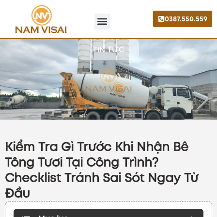
0387.550.559
Trang chủ
Giới thiệu
Liên hệ
TIN TỨC
Kiểm Tra Gì Trước Khi Nhận Bê
Tông Tươi Tại Công Trình?
Checklist Tránh Sai Sót Ngay Từ
Đầu