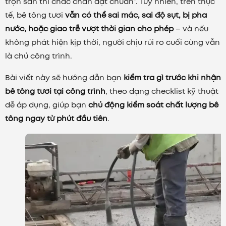
trộn sẵn thì chắc chắn đạt chuẩn”. Tuy nhiên, trên thực
tế, bê tông tươi
vẫn có thể sai mác, sai độ sụt, bị pha
nước, hoặc giao trễ vượt thời gian cho phép
– và nếu
không phát hiện kịp thời, người chịu rủi ro cuối cùng vẫn
là chủ công trình.
Bài viết này sẽ hướng dẫn bạn
kiểm tra gì trước khi nhận
bê tông tươi tại công trình
, theo dạng checklist kỹ thuật
dễ áp dụng, giúp bạn
chủ động kiểm soát chất lượng bê
tông ngay từ phút đầu tiên
.