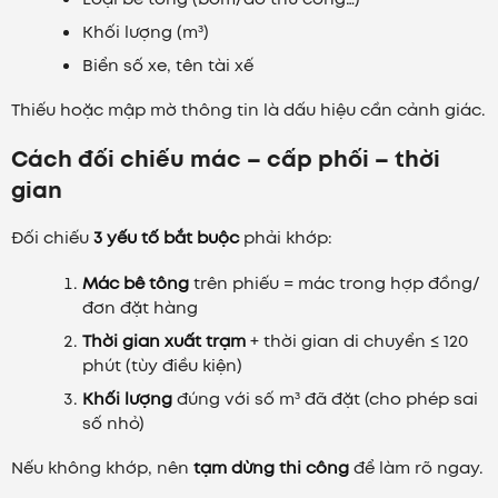
Khối lượng (m³)
Biển số xe, tên tài xế
Thiếu hoặc mập mờ thông tin là dấu hiệu cần cảnh giác.
Cách đối chiếu mác – cấp phối – thời
gian
Đối chiếu
3 yếu tố bắt buộc
phải khớp:
Mác bê tông
trên phiếu = mác trong hợp đồng/
đơn đặt hàng
Thời gian xuất trạm
+ thời gian di chuyển ≤ 120
phút (tùy điều kiện)
Khối lượng
đúng với số m³ đã đặt (cho phép sai
số nhỏ)
Nếu không khớp, nên
tạm dừng thi công
để làm rõ ngay.