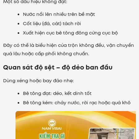
Một số dấu hiệu không đạt:
Nước nổi lên nhiều trên bề mặt
Cốt liệu (đá, cát) tách rời
Xuất hiện cục bê tông đông cứng cục bộ
Đây có thể là biểu hiện của trộn không đều, vận chuyển
quá lâu hoặc cấp phối không chuẩn.
Quan sát độ sệt – độ dẻo ban đầu
Dùng xẻng hoặc bay đảo nhẹ:
Bê tông đạt: dẻo, kết dính tốt
Bê tông kém: chảy nước, rời rạc hoặc quá khô