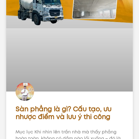
Sàn phẳng là gì? Cấu tạo, ưu
nhược điểm và lưu ý thi công
Mục lục Khi nhìn lên trần nhà mà thấy phẳng
hoàn toàn, không có dầm nào lồi xuống – đó là