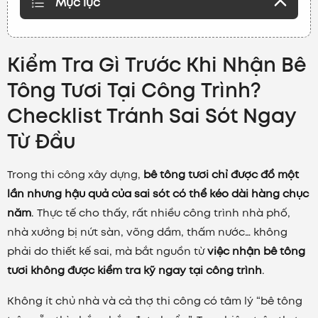
Mục lục
Kiểm Tra Gì Trước Khi Nhận Bê
Tông Tươi Tại Công Trình?
Checklist Tránh Sai Sót Ngay
Từ Đầu
Trong thi công xây dựng,
bê tông tươi chỉ được đổ một
lần nhưng hậu quả của sai sót có thể kéo dài hàng chục
năm
. Thực tế cho thấy, rất nhiều công trình nhà phố,
nhà xưởng bị nứt sàn, võng dầm, thấm nước… không
phải do thiết kế sai, mà bắt nguồn từ
việc nhận bê tông
tươi không được kiểm tra kỹ ngay tại công trình
.
Không ít chủ nhà và cả thợ thi công có tâm lý “bê tông