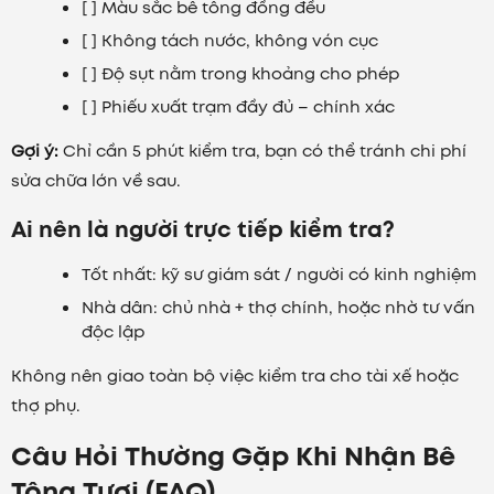
[ ] Màu sắc bê tông đồng đều
[ ] Không tách nước, không vón cục
[ ] Độ sụt nằm trong khoảng cho phép
[ ] Phiếu xuất trạm đầy đủ – chính xác
Gợi ý:
Chỉ cần 5 phút kiểm tra, bạn có thể tránh chi phí
sửa chữa lớn về sau.
Ai nên là người trực tiếp kiểm tra?
Tốt nhất: kỹ sư giám sát / người có kinh nghiệm
Nhà dân: chủ nhà + thợ chính, hoặc nhờ tư vấn
độc lập
Không nên giao toàn bộ việc kiểm tra cho tài xế hoặc
thợ phụ.
Câu Hỏi Thường Gặp Khi Nhận Bê
Tông Tươi (FAQ)