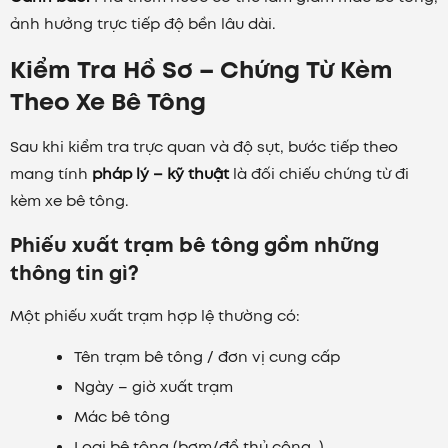
ảnh hưởng trực tiếp độ bền lâu dài.
Kiểm Tra Hồ Sơ – Chứng Từ Kèm
Theo Xe Bê Tông
Sau khi kiểm tra trực quan và độ sụt, bước tiếp theo
mang tính
pháp lý – kỹ thuật
là đối chiếu chứng từ đi
kèm xe bê tông.
Phiếu xuất trạm bê tông gồm những
thông tin gì?
Một phiếu xuất trạm hợp lệ thường có:
Tên trạm bê tông / đơn vị cung cấp
Ngày – giờ xuất trạm
Mác bê tông
Loại bê tông (bơm/đổ thủ công…)