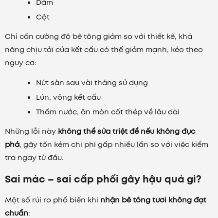
Dầm
Cột
Chỉ cần cường độ bê tông giảm so với thiết kế, khả
năng chịu tải của kết cấu có thể giảm mạnh, kéo theo
nguy cơ:
Nứt sàn sau vài tháng sử dụng
Lún, võng kết cấu
Thấm nước, ăn mòn cốt thép về lâu dài
Những lỗi này
không thể sửa triệt để nếu không đục
phá
, gây tốn kém chi phí gấp nhiều lần so với việc kiểm
tra ngay từ đầu.
Sai mác – sai cấp phối gây hậu quả gì?
Một số rủi ro phổ biến khi
nhận bê tông tươi không đạt
chuẩn
: