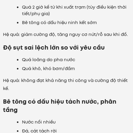
Quá 2 giờ kể từ khi xuất trạm (tùy điều kiện thời
tiết/phụ gia)
Bê tông có dấu hiệu ninh kết sớm
Hệ quả: giảm cường độ, tăng nguy cơ nứt/rỗ sau khi đổ.
Độ sụt sai lệch lớn so với yêu cầu
Quá loãng do pha nước
Quá khô, khó bơm/đầm
Hệ quả: không đạt khả năng thi công và cường độ thiết
kế.
Bê tông có dấu hiệu tách nước, phân
tầng
Nước nổi nhiều
Đá, cát tách rời