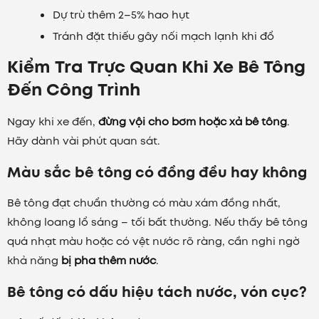
Dự trù thêm 2–5% hao hụt
Tránh đặt thiếu gây nối mạch lạnh khi đổ
Kiểm Tra Trực Quan Khi Xe Bê Tông
Đến Công Trình
Ngay khi xe đến,
đừng vội cho bơm hoặc xả bê tông
.
Hãy dành vài phút quan sát.
Màu sắc bê tông có đồng đều hay không
Bê tông đạt chuẩn thường có màu xám đồng nhất,
không loang lổ sáng – tối bất thường. Nếu thấy bê tông
quá nhạt màu hoặc có vệt nước rõ ràng, cần nghi ngờ
khả năng
bị pha thêm nước
.
Bê tông có dấu hiệu tách nước, vón cục?