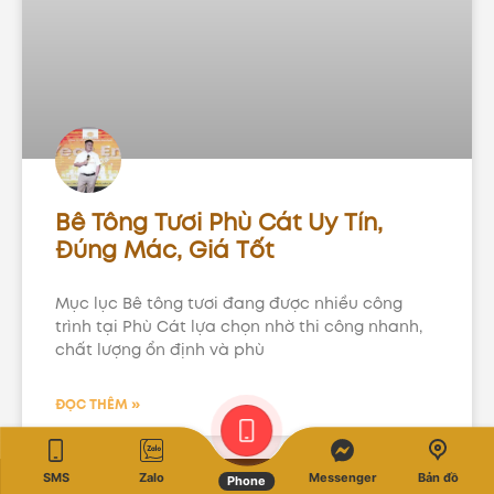
Bê Tông Tươi Phù Cát Uy Tín,
Đúng Mác, Giá Tốt
Mục lục Bê tông tươi đang được nhiều công
trình tại Phù Cát lựa chọn nhờ thi công nhanh,
chất lượng ổn định và phù
ĐỌC THÊM »
SMS
Zalo
Messenger
Bản đồ
Phone