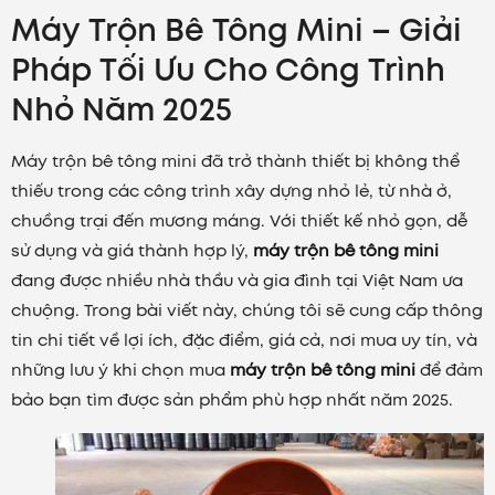
Máy Trộn Bê Tông Mini – Giải
Pháp Tối Ưu Cho Công Trình
Nhỏ Năm 2025
Máy trộn bê tông mini đã trở thành thiết bị không thể
thiếu trong các công trình xây dựng nhỏ lẻ, từ nhà ở,
chuồng trại đến mương máng. Với thiết kế nhỏ gọn, dễ
sử dụng và giá thành hợp lý,
máy trộn bê tông mini
đang được nhiều nhà thầu và gia đình tại Việt Nam ưa
chuộng. Trong bài viết này, chúng tôi sẽ cung cấp thông
tin chi tiết về lợi ích, đặc điểm, giá cả, nơi mua uy tín, và
những lưu ý khi chọn mua
máy trộn bê tông mini
để đảm
bảo bạn tìm được sản phẩm phù hợp nhất năm 2025.