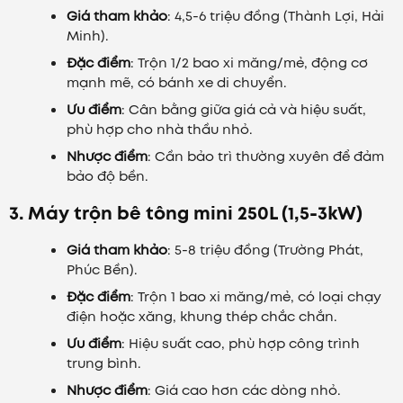
Giá tham khảo
: 4,5-6 triệu đồng (Thành Lợi, Hải
Minh).
Đặc điểm
: Trộn 1/2 bao xi măng/mẻ, động cơ
mạnh mẽ, có bánh xe di chuyển.
Ưu điểm
: Cân bằng giữa giá cả và hiệu suất,
phù hợp cho nhà thầu nhỏ.
Nhược điểm
: Cần bảo trì thường xuyên để đảm
bảo độ bền.
3. Máy trộn bê tông mini 250L (1,5-3kW)
Giá tham khảo
: 5-8 triệu đồng (Trường Phát,
Phúc Bền).
Đặc điểm
: Trộn 1 bao xi măng/mẻ, có loại chạy
điện hoặc xăng, khung thép chắc chắn.
Ưu điểm
: Hiệu suất cao, phù hợp công trình
trung bình.
Nhược điểm
: Giá cao hơn các dòng nhỏ.