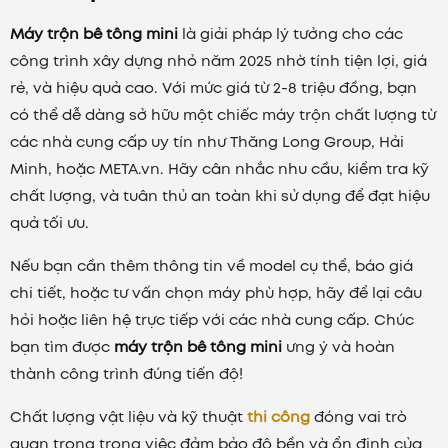
Máy trộn bê tông mini
là giải pháp lý tưởng cho các
công trình xây dựng nhỏ năm 2025 nhờ tính tiện lợi, giá
rẻ, và hiệu quả cao. Với mức giá từ 2-8 triệu đồng, bạn
có thể dễ dàng sở hữu một chiếc máy trộn chất lượng từ
các nhà cung cấp uy tín như Thăng Long Group, Hải
Minh, hoặc META.vn. Hãy cân nhắc nhu cầu, kiểm tra kỹ
chất lượng, và tuân thủ an toàn khi sử dụng để đạt hiệu
quả tối ưu.
Nếu bạn cần thêm thông tin về model cụ thể, báo giá
chi tiết, hoặc tư vấn chọn máy phù hợp, hãy để lại câu
hỏi hoặc liên hệ trực tiếp với các nhà cung cấp. Chúc
bạn tìm được
máy trộn bê tông mini
ưng ý và hoàn
thành công trình đúng tiến độ!
Chất lượng vật liệu và kỹ thuật
thi công
đóng vai trò
quan trọng trong việc đảm bảo độ bền và ổn định của