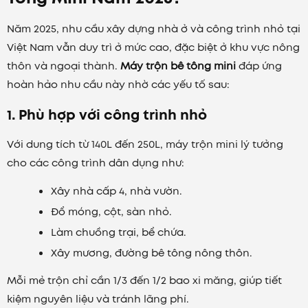
Năm 2025, nhu cầu xây dựng nhà ở và công trình nhỏ tại
Việt Nam vẫn duy trì ở mức cao, đặc biệt ở khu vực nông
thôn và ngoại thành.
Máy trộn bê tông mini
đáp ứng
hoàn hảo nhu cầu này nhờ các yếu tố sau:
1. Phù hợp với công trình nhỏ
Với dung tích từ 140L đến 250L, máy trộn mini lý tưởng
cho các công trình dân dụng như:
Xây nhà cấp 4, nhà vườn.
Đổ móng, cột, sàn nhỏ.
Làm chuồng trại, bể chứa.
Xây mương, đường bê tông nông thôn.
Mỗi mẻ trộn chỉ cần 1/3 đến 1/2 bao xi măng, giúp tiết
kiệm nguyên liệu và tránh lãng phí.