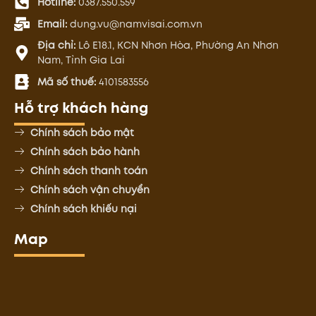
Hotline:
0387.550.559
Email:
dung.vu@namvisai.com.vn
Địa chỉ:
Lô E18.1, KCN Nhơn Hòa, Phường An Nhơn
Nam, Tỉnh Gia Lai
Mã số thuế:
4101583556
Hỗ trợ khách hàng
Chính sách bảo mật
Chính sách bảo hành
Chính sách thanh toán
Chính sách vận chuyển
Chính sách khiếu nại
Map