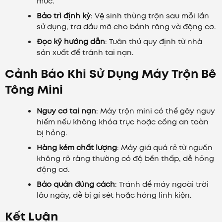
mức.
Bảo trì định kỳ
: Vệ sinh thùng trộn sau mỗi lần
sử dụng, tra dầu mỡ cho bánh răng và động cơ.
Đọc kỹ hướng dẫn
: Tuân thủ quy định từ nhà
sản xuất để tránh tai nạn.
Cảnh Báo Khi Sử Dụng Máy Trộn Bê
Tông Mini
Nguy cơ tai nạn
: Máy trộn mini có thể gây nguy
hiểm nếu không khóa trục hoặc cổng an toàn
bị hỏng.
Hàng kém chất lượng
: Máy giá quá rẻ từ nguồn
không rõ ràng thường có độ bền thấp, dễ hỏng
động cơ.
Bảo quản đúng cách
: Tránh để máy ngoài trời
lâu ngày, dễ bị gỉ sét hoặc hỏng linh kiện.
Kết Luận