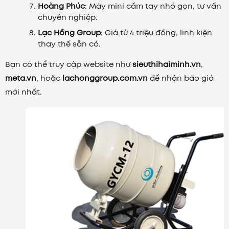
Hoàng Phúc
: Máy mini cầm tay nhỏ gọn, tư vấn
chuyên nghiệp.
Lạc Hồng Group
: Giá từ 4 triệu đồng, linh kiện
thay thế sẵn có.
Bạn có thể truy cập website như
sieuthihaiminh.vn
,
meta.vn
, hoặc
lachonggroup.com.vn
để nhận báo giá
mới nhất.