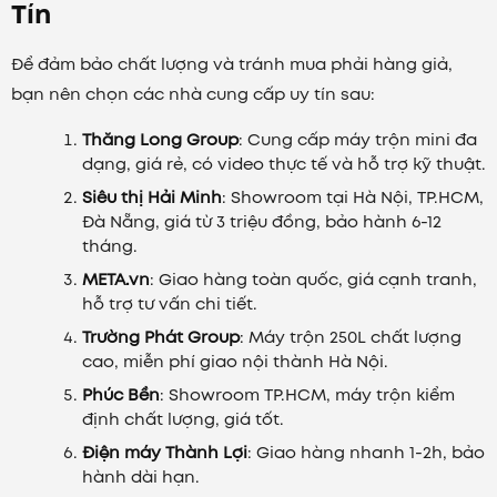
Tín
Để đảm bảo chất lượng và tránh mua phải hàng giả,
bạn nên chọn các nhà cung cấp uy tín sau:
Thăng Long Group
: Cung cấp máy trộn mini đa
dạng, giá rẻ, có video thực tế và hỗ trợ kỹ thuật.
Siêu thị Hải Minh
: Showroom tại Hà Nội, TP.HCM,
Đà Nẵng, giá từ 3 triệu đồng, bảo hành 6-12
tháng.
META.vn
: Giao hàng toàn quốc, giá cạnh tranh,
hỗ trợ tư vấn chi tiết.
Trường Phát Group
: Máy trộn 250L chất lượng
cao, miễn phí giao nội thành Hà Nội.
Phúc Bền
: Showroom TP.HCM, máy trộn kiểm
định chất lượng, giá tốt.
Điện máy Thành Lợi
: Giao hàng nhanh 1-2h, bảo
hành dài hạn.