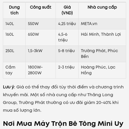
Dung
Công suất
Giá
Nhà cung cấp
tích
(VND)
140L
550W
4,25 triệu
META.vn
160L
650W
4,5-6
Hải Minh, Thành Lợi
triệu
250L
1,5-3kW
5-8 triệu
Trường Phát, Phúc
Bền
Cầm
1800W-
2-3 triệu
Hoàng Phúc, Lạc
tay
2800W
Hồng
Lưu ý
: Giá có thể thay đổi tùy thời điểm và chương trình
khuyến mãi. Một số nhà cung cấp như Thăng Long
Group, Trường Phát thường có ưu đãi giảm 20-40% khi
mua số lượng lớn.
Nơi Mua Máy Trộn Bê Tông Mini Uy