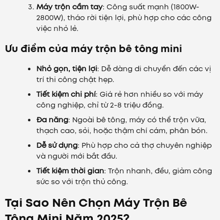
Máy trộn cầm tay
: Công suất mạnh (1800W-
2800W), tháo rời tiện lợi, phù hợp cho các công
việc nhỏ lẻ.
Ưu điểm của máy trộn bê tông mini
Nhỏ gọn, tiện lợi
: Dễ dàng di chuyển đến các vị
trí thi công chật hẹp.
Tiết kiệm chi phí
: Giá rẻ hơn nhiều so với máy
công nghiệp, chỉ từ 2-8 triệu đồng.
Đa năng
: Ngoài bê tông, máy có thể trộn vữa,
thạch cao, sỏi, hoặc thậm chí cám, phân bón.
Dễ sử dụng
: Phù hợp cho cả thợ chuyên nghiệp
và người mới bắt đầu.
Tiết kiệm thời gian
: Trộn nhanh, đều, giảm công
sức so với trộn thủ công.
Tại Sao Nên Chọn Máy Trộn Bê
Tông Mini Năm 2025?