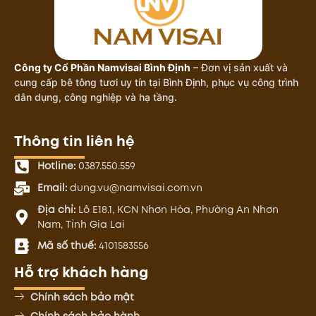
Công ty Cổ Phần Namvisai Bình Định
– Đơn vị sản xuất và
cung cấp bê tông tươi uy tín tại Bình Định, phục vụ công trình
dân dụng, công nghiệp và hạ tầng.
Thông tin liên hệ
Hotline:
0387.550.559
Email:
dung.vu@namvisai.com.vn
Địa chỉ:
Lô E18.1, KCN Nhơn Hòa, Phường An Nhơn
Nam, Tỉnh Gia Lai
Mã số thuế:
4101583556
Hỗ trợ khách hàng
Chính sách bảo mật
Chính sách bảo hành