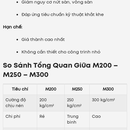
Giảm nguy cơ nứt sàn, võng sàn
Đáp ứng tiêu chuẩn kỹ thuật khắt khe
Hạn chế:
Giá thành cao nhất
Không cần thiết cho công trình nhỏ
So Sánh Tổng Quan Giữa M200 –
M250 – M300
Tiêu chí
M200
M250
M300
Cường độ
200
250
300 kg/cm²
chịu nén
kg/cm²
kg/cm²
Chi phí
Rẻ
Trung
Cao
bình