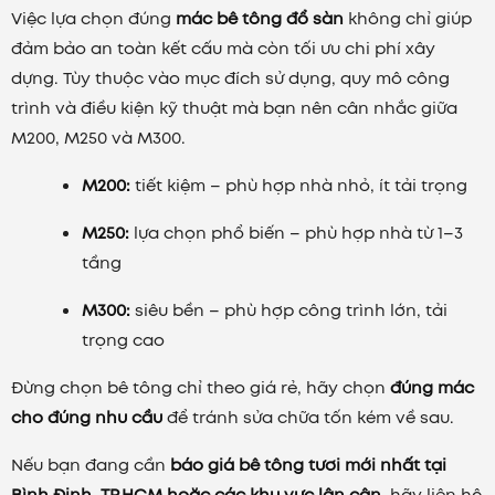
Việc lựa chọn đúng
mác bê tông đổ sàn
không chỉ giúp
đảm bảo an toàn kết cấu mà còn tối ưu chi phí xây
dựng. Tùy thuộc vào mục đích sử dụng, quy mô công
trình và điều kiện kỹ thuật mà bạn nên cân nhắc giữa
M200, M250 và M300.
M200:
tiết kiệm – phù hợp nhà nhỏ, ít tải trọng
M250:
lựa chọn phổ biến – phù hợp nhà từ 1–3
tầng
M300:
siêu bền – phù hợp công trình lớn, tải
trọng cao
Đừng chọn bê tông chỉ theo giá rẻ, hãy chọn
đúng mác
cho đúng nhu cầu
để tránh sửa chữa tốn kém về sau.
Nếu bạn đang cần
báo giá bê tông tươi mới nhất tại
Bình Định, TP.HCM hoặc các khu vực lân cận
, hãy liên hệ