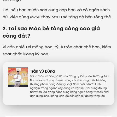
Có, nếu bạn muốn sàn cứng cáp hơn và có ngân sách
đủ, việc dùng M250 thay M200 sẽ tăng độ bền tổng thể.
2. Tại sao Mác bê tông càng cao giá
càng đắt?
Vì cần nhiều xi măng hơn, tỷ lệ trộn chặt chẽ hơn, kiểm
soát chất lượng kỹ hơn.
Trần Vũ Dũng
Tôi là Trần Vũ Dũng CEO của Công ty Cổ phần Bê Tông Tươi
Namvisai – đơn vị chuyên cung cấp bê tông tươi, bê tông
thương phẩm hàng đầu tại Việt Nam. Với hơn 20 kinh
nghiệm trong ngành xây dựng và vật liệu, tôi cùng đội ngũ
Namvisai đã đồng hành cùng hàng nghìn công trình từ nhà
dân dụng, nhà xưởng, cao ốc đến các dự án hạ tầng lớn.