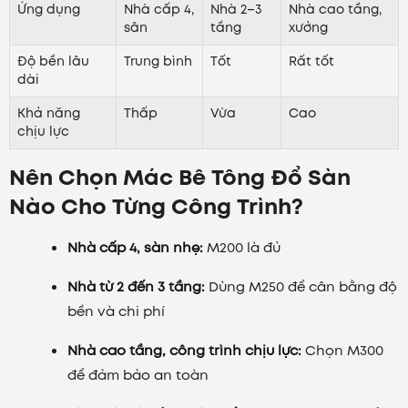
Ứng dụng
Nhà cấp 4,
Nhà 2–3
Nhà cao tầng,
sân
tầng
xưởng
Độ bền lâu
Trung bình
Tốt
Rất tốt
dài
Khả năng
Thấp
Vừa
Cao
chịu lực
Nên Chọn Mác Bê Tông Đổ Sàn
Nào Cho Từng Công Trình?
Nhà cấp 4, sàn nhẹ:
M200 là đủ
Nhà từ 2 đến 3 tầng:
Dùng M250 để cân bằng độ
bền và chi phí
Nhà cao tầng, công trình chịu lực:
Chọn M300
để đảm bảo an toàn