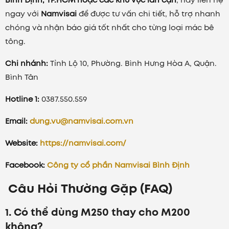
ngay với
Namvisai
để được tư vấn chi tiết, hỗ trợ nhanh
chóng và nhận báo giá tốt nhất cho từng loại mác bê
tông.
Chi nhánh:
Tỉnh Lộ 10, Phường. Bình Hưng Hòa A, Quận.
Bình Tân
Hotline 1:
0387.550.559
Email:
dung.vu@namvisai.com.vn
Website:
https://namvisai.com/
Facebook:
Công ty cổ phần Namvisai Bình Định
Câu Hỏi Thường Gặp (FAQ)
1. Có thể dùng M250 thay cho M200
không?