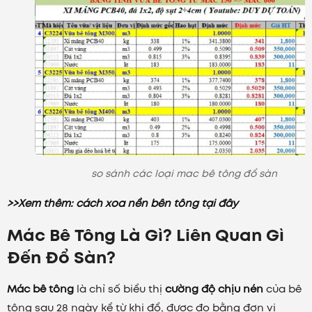
so sánh các loại mac bê tông đổ sàn
>>Xem thêm: cách xoa nền bên tông tại đây
Mác Bê Tông Là Gì? Liên Quan Gì
Đến Đổ Sàn?
Mác bê tông
là chỉ số biểu thị
cường độ chịu nén
của bê
tông sau 28 ngày kể từ khi đổ, được đo bằng đơn vị