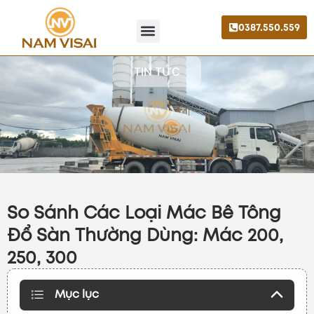
0387.550.559
Trang chủ
Giới thiệu
Liên hệ
TIN TỨC
So Sánh Các Loại Mác Bê Tông
Đổ Sàn Thường Dùng: Mác 200,
250, 300
Mục lục