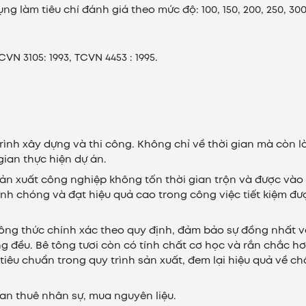
 làm tiêu chí đánh giá theo mức độ: 100, 150, 200, 250, 300
VN 3105: 1993, TCVN 4453 : 1995.
rình xây dựng và thi công. Không chỉ về thời gian mà còn là
gian thực hiện dự án.
sản xuất công nghiệp không tốn thời gian trộn và được vào 
nh chóng và đạt hiệu quả cao trong công việc tiết kiệm đư
 công thức chính xác theo quy định, đảm bảo sự đồng nhất 
ng đều.
Bê tông tươi
còn có tính chất cơ học và rắn chắc h
tiêu chuẩn trong quy trình sản xuất, đem lại hiệu quả về ch
gian thuê nhân sự, mua nguyên liệu.