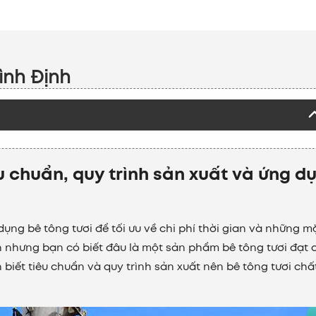
ình Định
êu chuẩn, quy trình sản xuất và ứng d
 dụng
bê tông tươi
để tối ưu về chi phí thời gian và những m
ến nhưng bạn có biết đâu là một sản phẩm
bê tông tươi
đạt 
 biết tiêu chuẩn và quy trình sản xuất nên
bê tông tươi
chấ