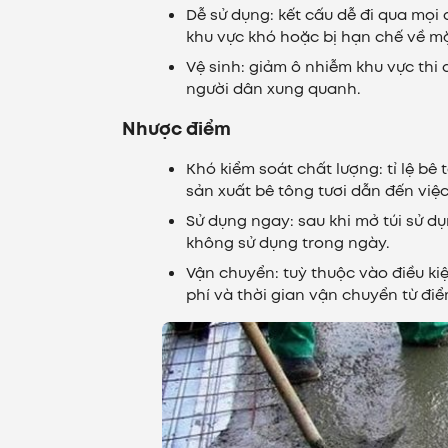
Dễ sử dụng: kết cấu dễ đi qua mọi
khu vực khó hoặc bị hạn chế về mặ
Vệ sinh: giảm ô nhiễm khu vực th
người dân xung quanh.
Nhược điểm
Khó kiểm soát chất lượng: tỉ lệ
bê 
sản xuất
bê tông tươi
dẫn đến việc
Sử dụng ngay: sau khi mở túi sử 
không sử dụng trong ngày.
Vận chuyển: tuỳ thuộc vào điều ki
phí và thời gian vận chuyển từ đi