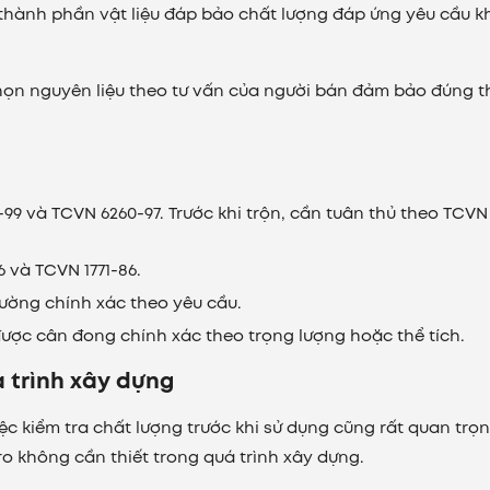
 thành phần vật liệu đáp bảo chất lượng đáp ứng yêu cầu 
họn nguyên liệu theo tư vấn của người bán đảm bảo đúng t
9 và TCVN 6260-97. Trước khi trộn, cần tuân thủ theo TCVN 
6 và TCVN 1771-86.
ường chính xác theo yêu cầu.
ược cân đong chính xác theo trọng lượng hoặc thể tích.
á trình xây dựng
iệc kiểm tra chất lượng trước khi sử dụng cũng rất quan trọ
o không cần thiết trong quá trình xây dựng.