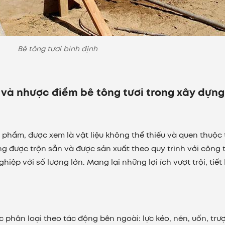
Bê tông tươi bình định
ưu và nhược điểm bê tông tươi trong xây dựng
 phẩm, được xem là vật liệu không thể thiếu và quen thuộc
ng được trộn sẵn và được sản xuất theo quy trình với công 
hiệp với số lượng lớn. Mang lại những lợi ích vượt trội, tiết
 phân loại theo tác động bên ngoài: lực kéo, nén, uốn, trượ