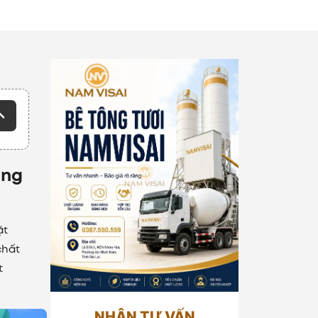
ụng
ặt
chất
t
NHẬN TƯ VẤN