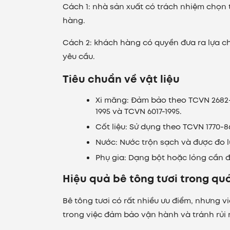
Cách 1: nhà sản xuất có trách nhiệm chọn
hàng.
Cách 2: khách hàng có quyền đưa ra lựa c
yêu cầu.
Tiêu chuẩn về vật liệu
Xi măng: Đảm bảo theo TCVN 2682-9
1995 và TCVN 6017-1995.
Cốt liệu: Sử dụng theo TCVN 1770-8
Nước: Nước trộn sạch và được đo l
Phụ gia: Dạng bột hoặc lỏng cần đ
Hiệu quả bê tông tươi trong qu
Bê tông tươi có rất nhiều ưu điểm, nhưng v
trong việc đảm bảo vận hành và tránh rủi r