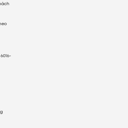
khách
heo
6016-
ng