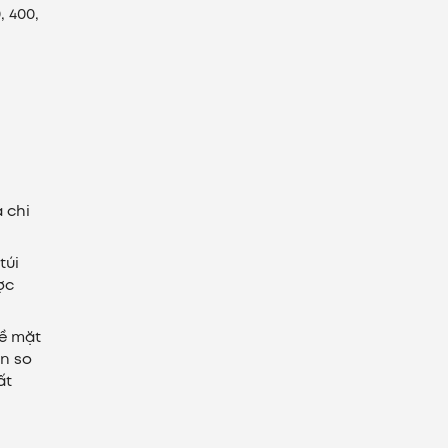
, 400,
 chi
túi
ợc
về mặt
ơn so
ất