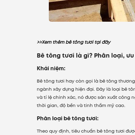
>>Xem thêm bê tông tươi tại đây
Bê tông tươi là gì? Phân loại, 
Khái niệm
:
Bê tông tươi
hay còn gọi là bê tông thương
ngành xây dựng hiện đại. Đây là loại bê tô
và tỉ lệ chính xác, nó được sản xuất công ng
thời gian, độ bền và tính thẩm mỹ cao.
Phân loại bê tông tươi:
Theo quy định,
tiêu chuẩn bê tông tươi
được