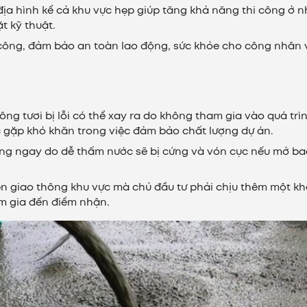
 địa hình kể cả khu vực hẹp giúp tăng khả năng thi công ở 
t kỹ thuật.
i công, đảm bảo an toàn lao động, sức khỏe cho công nhân 
tông tươi
bị lỗi có thể xay ra do không tham gia vào quá trì
 gặp khó khăn trong việc đảm bảo chất lượng dự án.
dụng ngay do dễ thấm nước sẽ bị cứng và vón cục nếu mở b
ện giao thông khu vực mà chủ đầu tư phải chịu thêm một k
ểm gia đến điểm nhận.