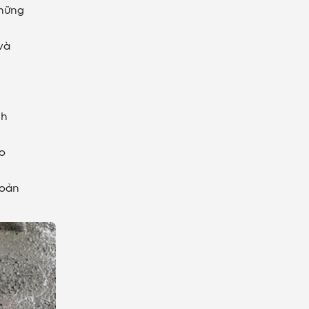
những
và
nh
ao
hoản