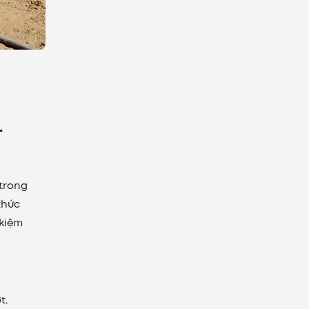
.
 trong
thức
 kiệm
t.