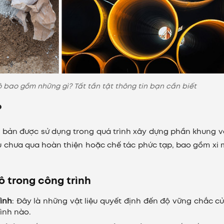
ô bao gồm những gì? Tất tần tật thông tin bạn cần biết
?
 cơ bản được sử dụng trong quá trình xây dựng phần khung 
ệu chưa qua hoàn thiện hoặc chế tác phức tạp, bao gồm xi
ô trong công trình
rình
: Đây là những vật liệu quyết định đến độ vững chắc c
ình nào.