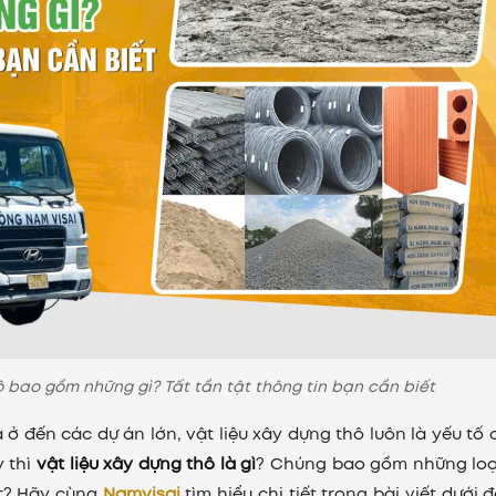
ô bao gồm những gì? Tất tần tật thông tin bạn cần biết
ở đến các dự án lớn, vật liệu xây dựng thô luôn là yếu tố c
y thì
vật liệu xây dựng thô là gì
? Chúng bao gồm những loạ
ất? Hãy cùng
Namvisai
tìm hiểu chi tiết trong bài viết dưới 