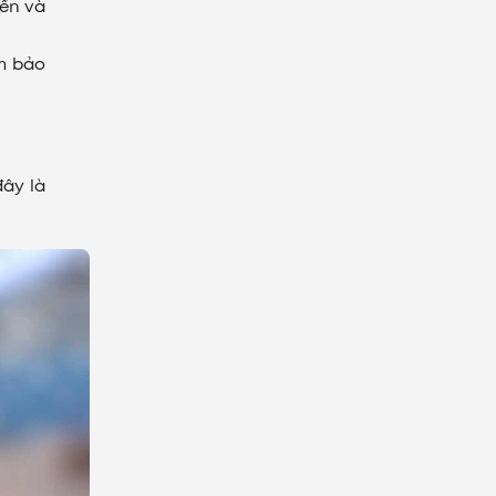
bền và
ảm bảo
đây là