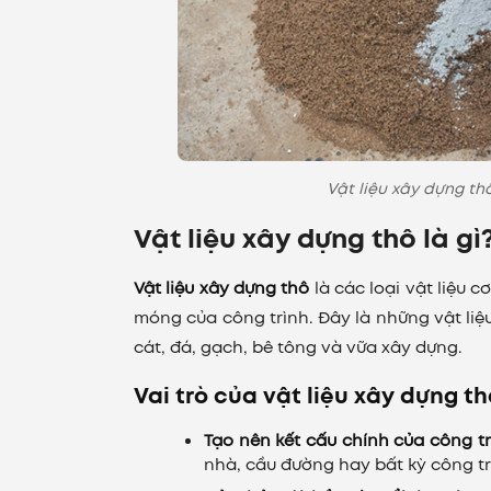
Vật liệu xây dựng th
Vật liệu xây dựng thô là gì
Vật liệu xây dựng thô
là các loại vật liệu
móng của công trình. Đây là những vật li
cát, đá, gạch, bê tông và vữa xây dựng.
Vai trò của vật liệu xây dựng th
Tạo nên kết cấu chính của công t
nhà, cầu đường hay bất kỳ công tr