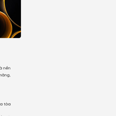
và nền
 măng,
ủa tòa