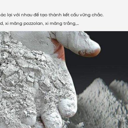
 khác lại với nhau để tạo thành kết cấu vững chắc.
nd, xi măng pozzolan, xi măng trắng,…