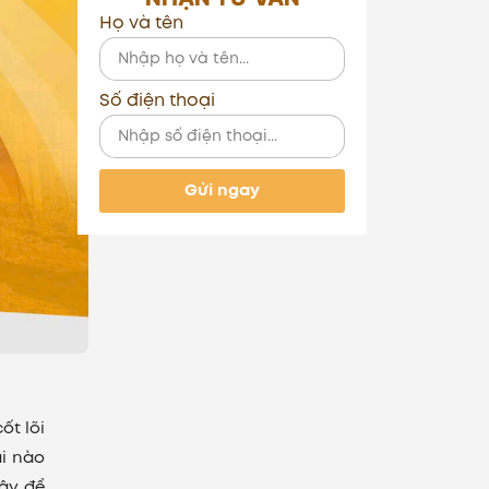
Họ và tên
Số điện thoại
Gửi ngay
ốt lõi
i nào
đây để