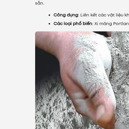
sẵn.
Công dụng
: Liên kết các vật liệu
Các loại phổ biến
: Xi măng Portla