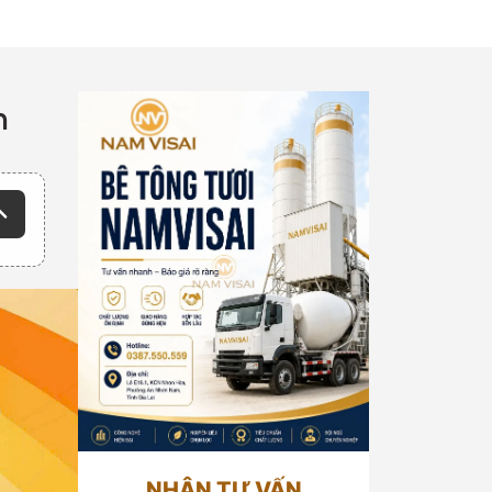
n
NHẬN TƯ VẤN