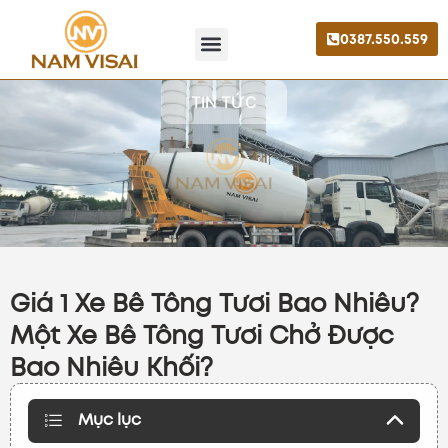
0387.550.559
Trang chủ
Giới thiệu
Liên hệ
TIN TỨC
Giá 1 Xe Bê Tông Tươi Bao Nhiêu?
Một Xe Bê Tông Tươi Chở Được
Bao Nhiêu Khối?
Mục lục