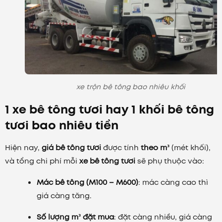
xe trộn bê tông bao nhiêu khối
1 xe bê tông tươi hay 1 khối bê tông
tươi bao nhiêu tiền
Hiện nay,
giá bê tông tươi
được tính
theo m³
(mét khối),
và tổng chi phí mỗi
xe bê tông tươi
sẽ phụ thuộc vào:
Mác bê tông (M100 – M600)
: mác càng cao thì
giá càng tăng.
Số lượng m³ đặt mua
: đặt càng nhiều, giá càng