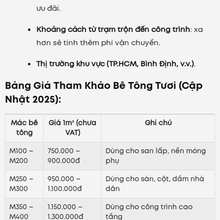
ưu đãi.
Khoảng cách từ trạm trộn đến công trình
: xa
hơn sẽ tính thêm phí vận chuyển.
Thị trường khu vực (TP.HCM, Bình Định, v.v.)
.
Bảng Giá Tham Khảo Bê Tông Tươi (Cập
Nhật 2025):
Mác bê
Giá 1m³ (chưa
Ghi chú
tông
VAT)
M100 –
750.000 –
Dùng cho san lấp, nền móng
M200
900.000đ
phụ
M250 –
950.000 –
Dùng cho sàn, cột, dầm nhà
M300
1.100.000đ
dân
M350 –
1.150.000 –
Dùng cho công trình cao
M400
1.300.000đ
tầng