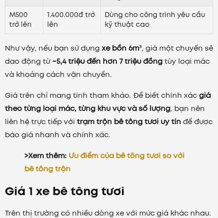
M500
1.400.000đ trở
Dùng cho công trình yêu cầu
trở lên
lên
kỹ thuật cao
Như vậy, nếu bạn sử dụng
xe bồn 6m³
, giá một chuyến sẽ
dao động từ
~5,4 triệu đến hơn 7 triệu đồng
tùy loại mác
và khoảng cách vận chuyển.
Giá trên chỉ mang tính tham khảo. Để biết chính xác
giá
theo từng loại mác, từng khu vực và số lượng
, bạn nên
liên hệ trực tiếp với
trạm trộn bê tông tươi uy tín
để được
báo giá nhanh và chính xác.
>Xem thêm:
Ưu điểm của bê tông tươi so với
bê tông trộn
Giá 1 xe bê tông tươi
Trên thị trường có nhiều dòng xe với mức giá khác nhau.