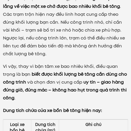
lắng về việc một xe chở được bao nhiêu khối bê tông
.
Các trạm trộn hiện nay đều linh hoạt cung cấp theo
đúng khối lượng bạn cần. Nếu công trình nhỏ, chỉ cần
vài khối – trạm sẽ bố trí xe nhỏ hoặc chia xe phù hợp.
Ngược lại, nếu công trình lớn, trạm có thể điều nhiều xe
liên tục để đảm bảo tiến độ mà không ảnh hưởng đến
chất lượng bê tông.
Vì vậy, thay vì bận tâm xe bao nhiêu khối, điều quan
trọng là bạn
biết được khối lượng bê tông cần dùng cho
công trình
và chọn đơn vị cung cấp
uy tín – giao hàng
đúng giờ, đúng mác – không hao hụt trong quá trình thi
công
.
Dung tích chứa của xe bồn bê tông hiện nay:
Loại xe
Dung tích
Ghi chú
bồn bê
chứa (m³)