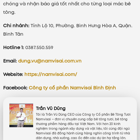
chóng và nhận báo giá tốt nhất cho từng loại mác bê
tông.
Chi nhánh:
Tỉnh Lộ 10, Phường. Bình Hưng Hòa A, Quận.
Bình Tân
Hotline 1:
0387.550.559
Email:
dung.vu@namvisai.com.vn
Website:
https://namvisai.com/
Facebook:
Công ty cổ phần Namvisai Bình Định
Trần Vũ Dũng
Tôi là Trần Vũ Dũng CEO của Công ty Cổ phần Bê Tông Tươi
Namvisai – đơn vị chuyên cung cấp bê tông tươi, bê tông
thương phẩm hàng đầu tại Việt Nam. Với hơn 20 kinh
nghiệm trong ngành xây dựng và vật liệu, tôi cùng đội ngũ
Namvisai đã đồng hành cùng hàng nghìn công trình từ nhà
dân dụng, nhà xưởng, cao ốc đến các dự án hạ tầng lớn.