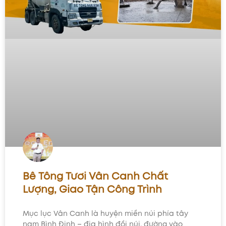
Bê Tông Tươi Vân Canh Chất
Lượng, Giao Tận Công Trình
Mục lục Vân Canh là huyện miền núi phía tây
nam Bình Định – địa hình đồi núi, đường vào