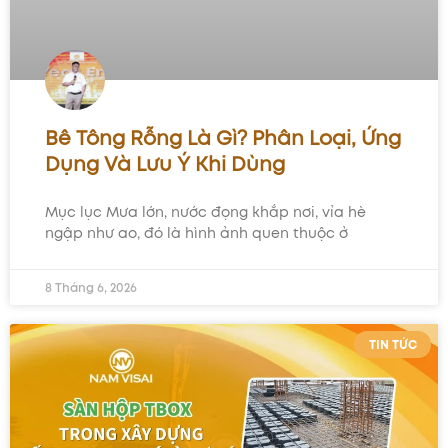
Bê Tông Rỗng Là Gì? Phân Loại, Ứng
Dụng Và Lưu Ý Khi Dùng
Mục lục Mưa lớn, nước đọng khắp nơi, vỉa hè
ngập như ao, đó là hình ảnh quen thuộc ở
8 Tháng 6, 2026
TIN TỨC