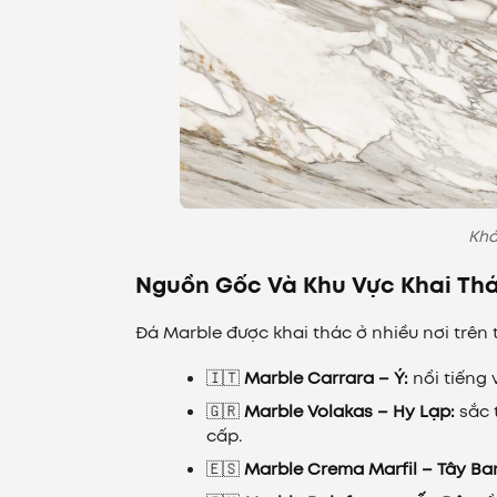
Khá
Nguồn Gốc Và Khu Vực Khai Thá
Đá Marble được khai thác ở nhiều nơi trên t
🇮🇹
Marble Carrara – Ý:
nổi tiếng 
🇬🇷
Marble Volakas – Hy Lạp:
sắc 
cấp.
🇪🇸
Marble Crema Marfil – Tây Ba