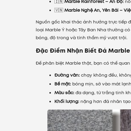
🇮🇳
Marble Rainforest – Ấn Độ:
nổi
🇻🇳
Marble Nghệ An, Yên Bái – Việ
Nguồn gốc khai thác ảnh hưởng trực tiếp 
loại Marble Ý hoặc Tây Ban Nha thường có g
bóng, độ trong và tính thẩm mỹ vượt trội.
Đặc Điểm Nhận Biết Đá Marble
Để phân biệt Marble thật, bạn có thể quan 
Đường vân:
chạy không đều, không 
Bề mặt:
bóng mịn, sờ vào mát lạnh
Màu sắc:
đa dạng, từ trắng tinh k
Khối lượng:
nặng hơn đá nhân tạo,