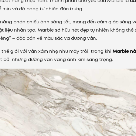
ao suốt hàng triệu năm. Thành phần chủ yếu của Marble là
ca
hể mịn và độ bóng tự nhiên đặc trưng.
 năng phản chiếu ánh sáng tốt, mang đến cảm giác sáng v
ật liệu nhân tạo, Marble sở hữu nét đẹp tự nhiên không thể
iêng” – độc bản về màu sắc và đường vân.
 thế giới với vân xám nhẹ như mây trôi, trong khi
Marble n
út bởi những đường vân vàng ánh kim sang trọng.