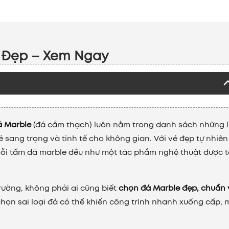
e Đẹp – Xem Ngay
á Marble
(đá cẩm thạch) luôn nằm trong danh sách những 
sang trọng và tinh tế cho không gian. Với vẻ đẹp tự nhiên
mỗi tấm đá marble đều như một tác phẩm nghệ thuật được 
trường, không phải ai cũng biết
chọn đá Marble đẹp, chuẩn 
chọn sai loại đá có thể khiến công trình nhanh xuống cấp, 