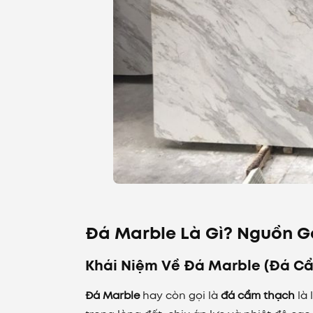
Đá Marble Là Gì? Nguồn G
Khái Niệm Về Đá Marble (Đá C
Đá Marble
hay còn gọi là
đá cẩm thạch
là 