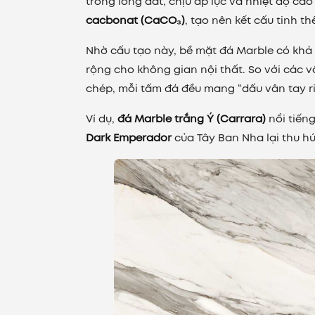
trong lòng đất, chịu áp lực và nhiệt độ c
cacbonat (CaCO₃)
, tạo nên kết cấu tinh t
Nhờ cấu tạo này, bề mặt đá Marble có khả
rộng cho không gian nội thất. So với các v
chép, mỗi tấm đá đều mang “dấu vân tay r
Ví dụ,
đá Marble trắng Ý (Carrara)
nổi tiếng
Dark Emperador
của Tây Ban Nha lại thu h