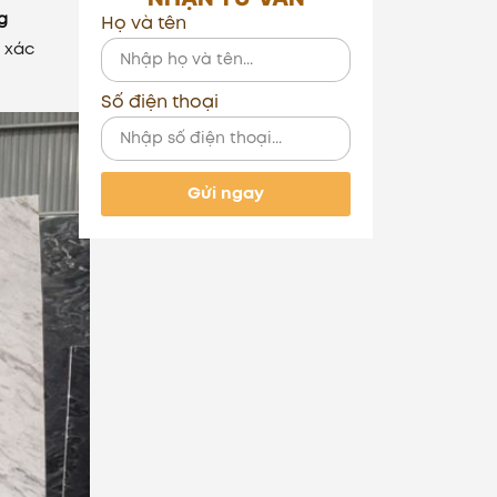
g
Họ và tên
h xác
Số điện thoại
Gửi ngay