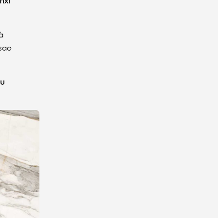
nxi
à
 sao
âu