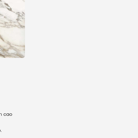
n cao
.