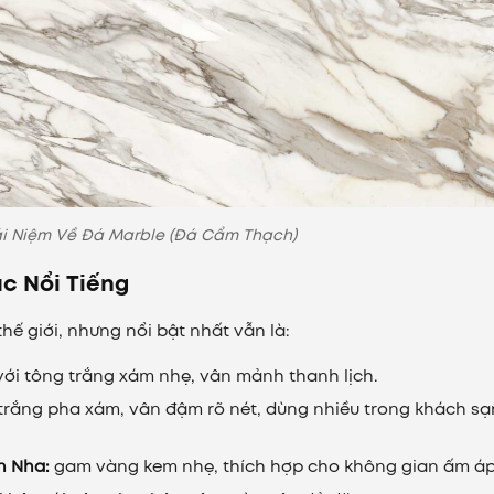
i Niệm Về Đá Marble (Đá Cẩm Thạch)
c Nổi Tiếng
hế giới, nhưng nổi bật nhất vẫn là:
với tông trắng xám nhẹ, vân mảnh thanh lịch.
trắng pha xám, vân đậm rõ nét, dùng nhiều trong khách sạ
n Nha:
gam vàng kem nhẹ, thích hợp cho không gian ấm áp