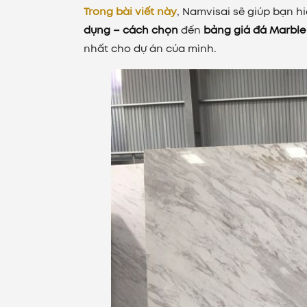
Trong bài viết này
, Namvisai sẽ giúp bạn h
dụng – cách chọn
đến
bảng giá đá Marble
nhất cho dự án của mình.