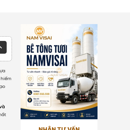
lựa
 hiếm
tạo
và
mất
NHẬN TƯ VẤN