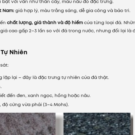
 bật với vân như thân cây, màu nâu đỏ đặc trưng.
t Nam:
giá hợp lý, màu trắng sáng, dễ gia công và bảo trì.
đến
chất lượng, giá thành và độ hiếm
của từng loại đá. Nhữ
iá cao gấp 2–3 lần so với đá trong nước, nhưng đổi lại là 
 Tự Nhiên
sát:
lặp lại – đây là đặc trưng tự nhiên của đá thật.
.
hiết đến đen, xanh ngọc, hồng hoặc nâu.
 độ cứng vừa phải (3–4 Mohs).