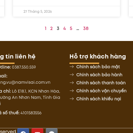
27 Tháng 5, 2026
1
2
3
4
5
…
38
 tin liên hệ
Hỗ trợ khách hàng
Chính sách bảo mật
tline:
0387.550.559
Chính sách bảo hành
ail:
ng.vu@namvisai.com.vn
Chính sách thanh toán
Chính sách vận chuyển
a chỉ:
Lô E18.1, KCN Nhơn Hòa,
ường An Nhơn Nam, Tỉnh Gia
Chính sách khiếu nại
i
 số thuế:
4101583556
eserved.