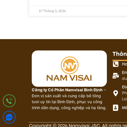
27 Tháng 5, 2026
Thông
Ho
Em
du
Đị
Công ty Cổ Phần Namvisai Bình Định
–
Ph
Đơn vị sản xuất và cung cấp bê tông
La
tươi uy tín tại Bình Định, phục vụ công
Mã
trình dân dụng, công nghiệp và hạ tầng.
Copyright © 2026 Namvisai JSC. All rights r