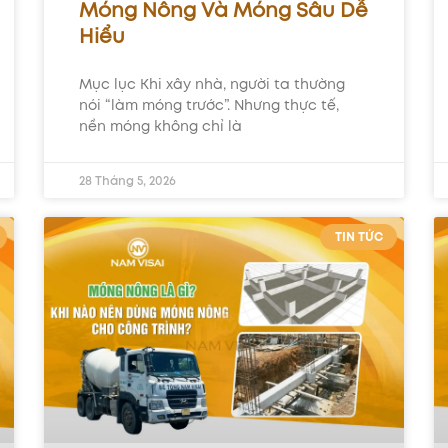
Móng Nông Và Móng Sâu Dễ
Hiểu
Mục lục Khi xây nhà, người ta thường
nói “làm móng trước”. Nhưng thực tế,
nền móng không chỉ là
28 Tháng 5, 2026
TIN TỨC