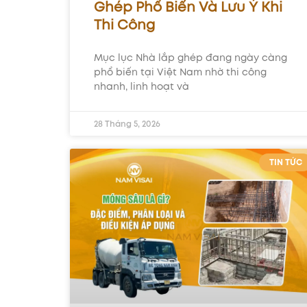
Ghép Phổ Biến Và Lưu Ý Khi
Thi Công
Mục lục Nhà lắp ghép đang ngày càng
phổ biến tại Việt Nam nhờ thi công
nhanh, linh hoạt và
28 Tháng 5, 2026
TIN TỨC