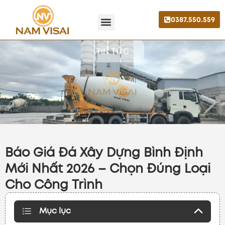
0387.550.559
Trang chủ
Giới thiệu
Liên hệ
TIN TỨC
Báo Giá Đá Xây Dựng Bình Định
Mới Nhất 2026 – Chọn Đúng Loại
Cho Công Trình
Mục lục