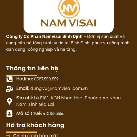
Công ty Cổ Phần Namvisai Bình Định
– Đơn vị sản xuất và
cung cấp bê tông tươi uy tín tại Bình Định, phục vụ công trình
dân dụng, công nghiệp và hạ tầng.
Thông tin liên hệ
Hotline:
0387.550.559
Email:
dung.vu@namvisai.com.vn
Địa chỉ:
Lô E18.1, KCN Nhơn Hòa, Phường An Nhơn
Nam, Tỉnh Gia Lai
Mã số thuế:
4101583556
Hỗ trợ khách hàng
Chính sách bảo mật