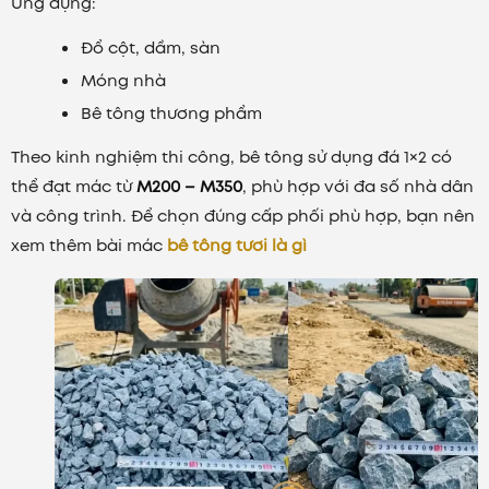
Ứng dụng:
Đổ cột, dầm, sàn
Móng nhà
Bê tông thương phẩm
Theo kinh nghiệm thi công, bê tông sử dụng đá 1×2 có
thể đạt mác từ
M200 – M350
, phù hợp với đa số nhà dân
và công trình. Để chọn đúng cấp phối phù hợp, bạn nên
xem thêm bài mác
bê tông tươi là gì