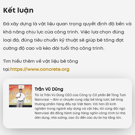
Kết luận
Đá xây dựng là vật liệu quan trọng quyết định độ bền và
khả năng chịu lực của công trình. Việc lựa chọn đúng
loại đá, đúng tiêu chuẩn kỹ thuật sẽ giúp bê tông đạt
cường độ cao và kéo dài tuổi thọ công trình.
Tìm hiểu thêm về vật liệu bê tông
tại:
https://www.concrete.org
Trần Vũ Dũng
Tôi là Trần Vũ Dũng CEO của Công ty Cổ phần Bê Tông Tươi
Namvisai – đơn vị chuyên cung cấp bê tông tươi, bê tông
thương phẩm hàng đầu tại Việt Nam. Với hơn 20 kinh
nghiệm trong ngành xây dựng và vật liệu, tôi cùng đội ngũ
Namvisai đã đồng hành cùng hàng nghìn công trình từ nhà
dân dụng, nhà xưởng, cao ốc đến các dự án hạ tầng lớn.