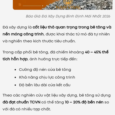
Báo Giá Đá Xây Dựng Bình Định Mới Nhất 2026
Đá xây dựng là
cốt liệu thô quan trọng trong bê tông và
nền móng công trình
, được khai thác từ mỏ đá tự nhiên
và nghiền theo kích thước tiêu chuẩn.
Trong cấp phối bê tông, đá chiếm khoảng
40 – 45% thể
tích hỗn hợp
, ảnh hưởng trực tiếp đến:
Cường độ nén của bê tông
Khả năng chịu lực công trình
Độ bền lâu dài của kết cấu
Theo các nghiên cứu vật liệu xây dựng, bê tông sử dụng
đá đạt chuẩn TCVN
có thể tăng
10 – 20% độ bền nén
so
với đá có nhiều tạp chất.