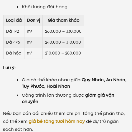
Khối lượng đặt hàng
Loại đá
Đơn vị
Giá tham khảo
Đá 1×2
m³
260.000 – 330.000
Đá 4×6
m³
240.000 – 310.000
Đá hộc
m³
210.000 – 280.000
Lưu ý:
Giá có thể khác nhau giữa
Quy Nhơn, An Nhơn,
Tuy Phước, Hoài Nhơn
Công trình lớn thường được
giảm giá vận
chuyển
Nếu bạn cần đối chiếu thêm chi phí tổng thể phần thô,
có thể xem
giá bê tông tươi hôm nay
để dự trù ngân
sách sát hơn.