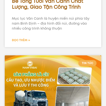
Bê Tông Tươi Vân Canh Chất
Lượng, Giao Tận Công Trình
Mục lục Vân Canh là huyện miền núi phía tây
nam Bình Định – địa hình đồi núi, đường vào
nhiều công trình không thuận
ĐỌC THÊM »
TIN TỨC