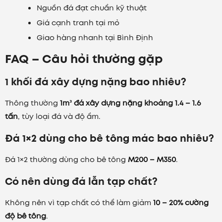
Nguồn đá đạt chuẩn kỹ thuật
Giá cạnh tranh tại mỏ
Giao hàng nhanh tại Bình Định
FAQ – Câu hỏi thường gặp
1 khối đá xây dựng nặng bao nhiêu?
Thông thường
1m³ đá xây dựng nặng khoảng 1.4 – 1.6
tấn
, tùy loại đá và độ ẩm.
Đá 1×2 dùng cho bê tông mác bao nhiêu?
Đá 1×2 thường dùng cho bê tông
M200 – M350
.
Có nên dùng đá lẫn tạp chất?
Không nên vì tạp chất có thể làm giảm
10 – 20% cường
độ bê tông
.