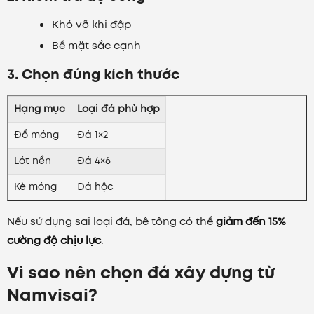
Khó vỡ khi đập
Bề mặt sắc cạnh
3. Chọn đúng kích thước
Hạng mục
Loại đá phù hợp
Đổ móng
Đá 1×2
Lót nền
Đá 4×6
Kè móng
Đá hộc
Nếu sử dụng sai loại đá, bê tông có thể
giảm đến 15%
cường độ chịu lực
.
Vì sao nên chọn đá xây dựng từ
Namvisai?