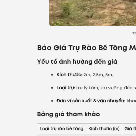
T
Báo Giá Trụ Rào Bê Tông M
Yếu tố ảnh hưởng đến giá
Kích thước:
2m, 2.5m, 3m.
Loại trụ:
trụ ly tâm, trụ vuông đúc s
Đơn vị sản xuất & vận chuyển:
khoả
Bảng giá tham khảo
Loại trụ rào bê tông
Kích thước (m)
Giá 