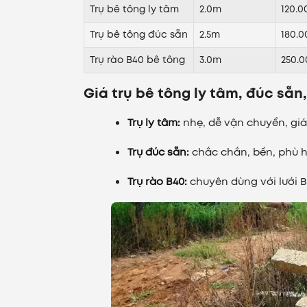
Trụ bê tông ly tâm
2.0m
120.0
Trụ bê tông đúc sẵn
2.5m
180.0
Trụ rào B40 bê tông
3.0m
250.0
Giá trụ bê tông ly tâm, đúc sẵn
Trụ ly tâm:
nhẹ, dễ vận chuyển, giá 
Trụ đúc sẵn:
chắc chắn, bền, phù h
Trụ rào B40:
chuyên dùng với lưới B