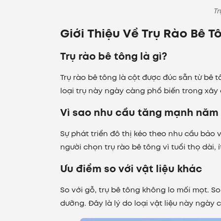
Tr
Giới Thiệu Về Trụ Rào Bê T
Trụ rào bê tông là gì?
Trụ rào bê tông là cột được đúc sẵn từ bê 
loại trụ này ngày càng phổ biến trong xâ
Vì sao nhu cầu tăng mạnh năm
Sự phát triển đô thị kéo theo nhu cầu bảo v
người chọn trụ rào bê tông vì tuổi thọ dài, í
Ưu điểm so với vật liệu khác
So với gỗ, trụ bê tông không lo mối mọt. So 
dưỡng. Đây là lý do loại vật liệu này ngày