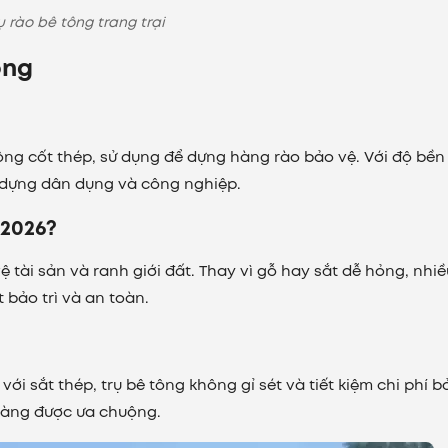
ụ rào bê tông trang trại
ông
tông cốt thép, sử dụng để dựng hàng rào bảo vệ. Với độ bền
y dựng dân dụng và công nghiệp.
 2026?
ệ tài sản và ranh giới đất. Thay vì gỗ hay sắt dễ hỏng, nhiề
t bảo trì và an toàn.
với sắt thép, trụ bê tông không gỉ sét và tiết kiệm chi phí b
 càng được ưa chuộng.