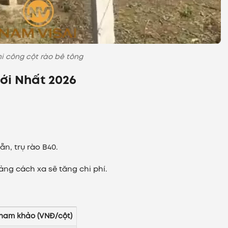
hi công cột rào bê tông
ới Nhất 2026
ẵn, trụ rào B40.
ng cách xa sẽ tăng chi phí.
tham khảo (VNĐ/cột)