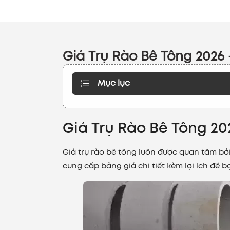
Giá Trụ Rào Bê Tông 2026 
Mục lục
Giá Trụ Rào Bê Tông 20
Giá trụ rào bê tông luôn được quan tâm bởi 
cung cấp bảng giá chi tiết kèm lợi ích để 