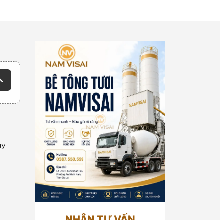
ày
NHẬN TƯ VẤN