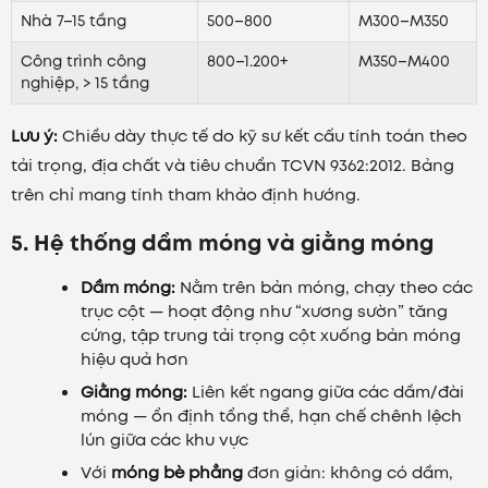
Nhà 7–15 tầng
500–800
M300–M350
Công trình công
800–1.200+
M350–M400
nghiệp, > 15 tầng
Lưu ý:
Chiều dày thực tế do kỹ sư kết cấu tính toán theo
tải trọng, địa chất và tiêu chuẩn TCVN 9362:2012. Bảng
trên chỉ mang tính tham khảo định hướng.
5. Hệ thống dầm móng và giằng móng
Dầm móng:
Nằm trên bản móng, chạy theo các
trục cột — hoạt động như “xương sườn” tăng
cứng, tập trung tải trọng cột xuống bản móng
hiệu quả hơn
Giằng móng:
Liên kết ngang giữa các dầm/đài
móng — ổn định tổng thể, hạn chế chênh lệch
lún giữa các khu vực
Với
móng bè phẳng
đơn giản: không có dầm,