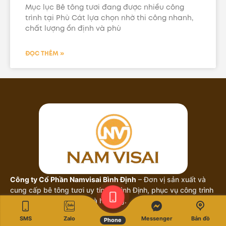
Mục lục Bê tông tươi đang được nhiều công
trình tại Phù Cát lựa chọn nhờ thi công nhanh,
chất lượng ổn định và phù
ĐỌC THÊM »
Công ty Cổ Phần Namvisai Bình Định
– Đơn vị sản xuất và
cung cấp bê tông tươi uy tín tại Bình Định, phục vụ công trình
dân dụng, công nghiệp và hạ tầng.
SMS
Zalo
Messenger
Bản đồ
Phone