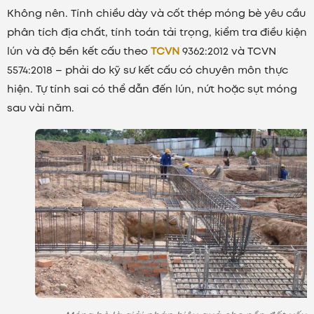
Không nên. Tính chiều dày và cốt thép móng bè yêu cầu
phân tích địa chất, tính toán tải trọng, kiểm tra điều kiện
lún và độ bền kết cấu theo
TCVN
9362:2012 và TCVN
5574:2018 – phải do kỹ sư kết cấu có chuyên môn thực
hiện. Tự tính sai có thể dẫn đến lún, nứt hoặc sụt móng
sau vài năm.