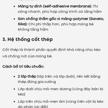
Màng tự dính (self-adhesive membrane):
Thi
công nhanh, phù hợp công trình có tầng hầm
Sơn chống thấm gốc xi măng-polymer (Saveto,
Sika):
Chi phí thấp hơn, phù hợp móng bè
không tầng hầm
3. Hệ thống cốt thép
Cốt thép là thành phần quyết định khả năng chịu kéo
và chống nứt của móng bè.
Cách bố trí tiêu chuẩn:
2 lớp thép
(lớp trên và lớp dưới), liên kết bằng
thép đứng gia cường
Lớp dưới chịu mô-men dương (vùng đáy bản bị
kéo)
Lớp trên chịu mô-men âm (vùng trên cột bị kéo
do phản lực đất)