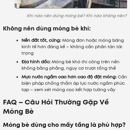
Khi nào nên dùng móng bè? Khi nào không nên?
Không nên dùng móng bè khi:
Nền đất tốt, cứng:
Móng đơn hoặc móng băng
kinh tế hơn đáng kể – không cần phân tán tải
trọng
Địa hình dốc:
Móng bè khó thi công trên nền
không bằng phẳng, nguy cơ trượt tổng thể
Mực nước ngầm cao hơn cao độ đặt móng:
Cần
biện pháp chống thẩm áp lực nước ngầm phức
tạp – xem xét móng cọc kết hợp tường vây
FAQ – Câu Hỏi Thường Gặp Về
Móng Bè
Móng bè dùng cho mấy tầng là phù hợp?