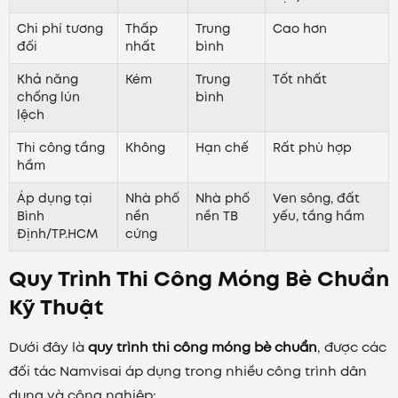
Chi phí tương
Thấp
Trung
Cao hơn
đối
nhất
bình
Khả năng
Kém
Trung
Tốt nhất
chống lún
bình
lệch
Thi công tầng
Không
Hạn chế
Rất phù hợp
hầm
Áp dụng tại
Nhà phố
Nhà phố
Ven sông, đất
Bình
nền
nền TB
yếu, tầng hầm
Định/TP.HCM
cứng
Quy Trình Thi Công Móng Bè Chuẩn
Kỹ Thuật
Dưới đây là
quy trình thi công móng bè chuẩn
, được các
đối tác Namvisai áp dụng trong nhiều công trình dân
dụng và công nghiệp: