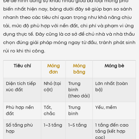
Để dễ hình dung sự khác nhau giữa ba loại móng phổ
biến nhất hiện nay, bảng dưới đây sẽ giúp bạn so sánh
nhanh theo các tiêu chí quan trọng như khả năng chịu
tải, mức độ phù hợp với nền đất, chi phí và phạm vi ứng
dụng thực tế. Đây cũng là cơ sở để chủ nhà và nhà thầu
chọn đúng giải pháp móng ngay từ đầu, tránh phát sinh
rủi ro khi thi công.
Tiêu chí
Móng
Móng
Móng bè
đơn
băng
Diện tích tiếp
Nhỏ (tại
Trung
Lớn nhất (toàn
xúc đất
cột)
bình
bộ)
(theo dải)
Phù hợp nền
Tốt,
Trung
Yếu, mềm
đất
chắc
bình
Số tầng phù
1–3 tầng
1–5 tầng
1 tầng đến cao
hợp
tầng (kết hợp
cọc)