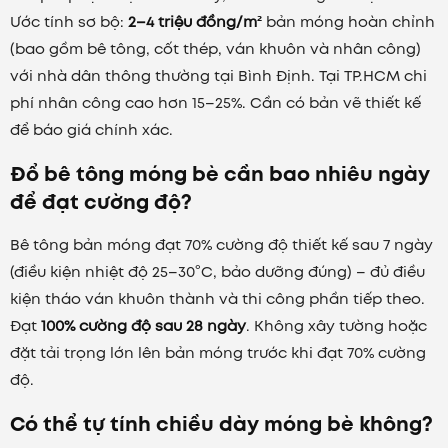
Ước tính sơ bộ:
2–4 triệu đồng/m²
bản móng hoàn chỉnh
(bao gồm bê tông, cốt thép, ván khuôn và nhân công)
với nhà dân thông thường tại Bình Định. Tại TP.HCM chi
phí nhân công cao hơn 15–25%. Cần có bản vẽ thiết kế
để báo giá chính xác.
Đổ bê tông móng bè cần bao nhiêu ngày
để đạt cường độ?
Bê tông bản móng đạt 70% cường độ thiết kế sau 7 ngày
(điều kiện nhiệt độ 25–30°C, bảo dưỡng đúng) – đủ điều
kiện tháo ván khuôn thành và thi công phần tiếp theo.
Đạt
100% cường độ sau 28 ngày
. Không xây tường hoặc
đặt tải trọng lớn lên bản móng trước khi đạt 70% cường
độ.
Có thể tự tính chiều dày móng bè không?