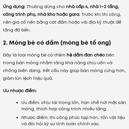
Ứng dụng:
Thường dùng cho
nhà cấp 4, nhà 1–2 tầng,
công trình phụ, nhà kho hoặc gara
. Trước khi thi công,
nên gia cố nền bằng cát đầm hoặc vải địa kỹ thuật để
tăng độ bền.
2. Móng bè có dầm (móng bè tổ ong)
Đây là loại móng bè có thêm
hệ dầm đan chéo
bên
trong bản móng nhằm tăng khả năng chịu uốn và
chống biến dạng. Kết cấu này giúp bản móng cứng hơn,
giảm lún lệch hiệu quả.
Ưu nhược điểm:
Ưu điểm: chịu tải trọng lớn, hạn chế nứt mặt sàn
móng, thích hợp công trình nhiều tầng.
Nhược điểm: thi công phức tạp hơn, tốn vật liệu
và đòi hỏi kỹ sư tính toán chính xác.