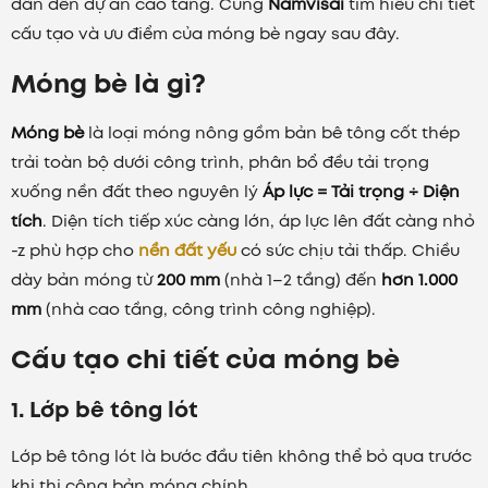
dân đến dự án cao tầng. Cùng
Namvisai
tìm hiểu chi tiết
cấu tạo và ưu điểm của móng bè ngay sau đây.
Móng bè là gì?
Móng bè
là loại móng nông gồm bản bê tông cốt thép
trải toàn bộ dưới công trình, phân bổ đều tải trọng
xuống nền đất theo nguyên lý
Áp lực = Tải trọng ÷ Diện
tích
. Diện tích tiếp xúc càng lớn, áp lực lên đất càng nhỏ
-z phù hợp cho
nền đất yếu
có sức chịu tải thấp. Chiều
dày bản móng từ
200 mm
(nhà 1–2 tầng) đến
hơn 1.000
mm
(nhà cao tầng, công trình công nghiệp).
Cấu tạo chi tiết của móng bè
1. Lớp bê tông lót
Lớp bê tông lót là bước đầu tiên không thể bỏ qua trước
khi thi công bản móng chính.