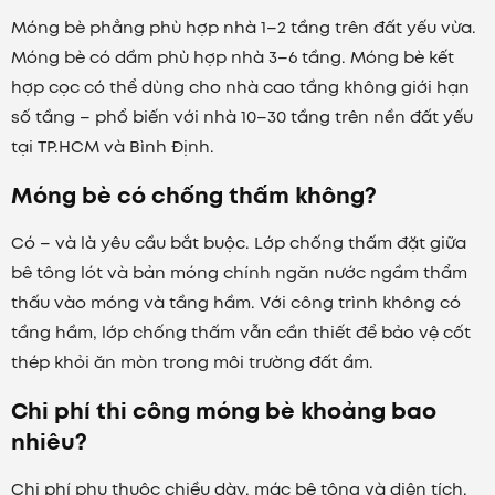
Móng bè phẳng phù hợp nhà 1–2 tầng trên đất yếu vừa.
Móng bè có dầm phù hợp nhà 3–6 tầng. Móng bè kết
hợp cọc có thể dùng cho nhà cao tầng không giới hạn
số tầng – phổ biến với nhà 10–30 tầng trên nền đất yếu
tại TP.HCM và Bình Định.
Móng bè có chống thấm không?
Có – và là yêu cầu bắt buộc. Lớp chống thấm đặt giữa
bê tông lót và bản móng chính ngăn nước ngầm thẩm
thấu vào móng và tầng hầm. Với công trình không có
tầng hầm, lớp chống thấm vẫn cần thiết để bảo vệ cốt
thép khỏi ăn mòn trong môi trường đất ẩm.
Chi phí thi công móng bè khoảng bao
nhiêu?
Chi phí phụ thuộc chiều dày, mác bê tông và diện tích.