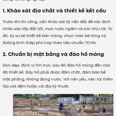
1. Khảo sát địa chất và thiết kế kết cấu
Trước khi thi công, cần khảo sát kỹ nền đất để xác định
chiều sâu lớp đất tốt, mực nước ngầm và sức chịu tải. Từ
đó, kỹ sư sẽ thiết kế bản móng, chọn mác bê tông và
đường kính thép phù hợp theo tiêu chuẩn TCVN.
2. Chuẩn bị mặt bằng và đào hố móng
Dọn dẹp, định vị tim trục, sau đó đào hố móng đến cao
độ thiết kế. Đáy hố phải được đầm chặt, đảm bảo bề
mặt phẳng, không đọng nước. Với nền yếu, nên rải thêm
lớp cát đệm hoặc vải địa kỹ thuật.