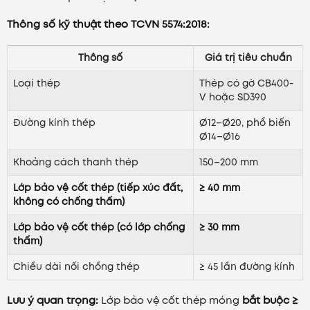
Thông số kỹ thuật theo TCVN 5574:2018:
Thông số
Giá trị tiêu chuẩn
Loại thép
Thép có gờ CB400-
V hoặc SD390
Đường kính thép
Ø12–Ø20, phổ biến
Ø14–Ø16
Khoảng cách thanh thép
150–200 mm
Lớp bảo vệ cốt thép (tiếp xúc đất,
≥ 40 mm
không có chống thấm)
Lớp bảo vệ cốt thép (có lớp chống
≥ 30 mm
thấm)
Chiều dài nối chồng thép
≥ 45 lần đường kính
Lưu ý quan trọng:
Lớp bảo vệ cốt thép móng
bắt buộc ≥