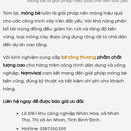
Móng bè là giải pháp hiệu quả cho nền đất yếu
Tóm lại,
móng bè
luôn là giải pháp nền móng hiệu quả
cho các công trình xây trên đất yếu. Với khả năng phân
bố tải trọng đồng đều, giảm lún nứt và tăng độ bền
vững, loại móng này được ứng dụng rộng rãi từ nhà dân
đến dự án cao tầng.
Với kinh nghiệm cung cấp
bê tông thương
phẩm chất
lượng cao
cho hàng trăm công trình dân dụng và công
nghiệp,
Namvisai
cam kết mang đến giải pháp móng bè
bền vững, đúng kỹ thuật và tiết kiệm chi phí cho khách
hàng.
Liên hệ ngay để được báo giá ưu đãi:
Lô E18.1 khu công nghiệp Nhơn Hòa, xã Nhơn
Thọ, Thị xã An Nhơn, Tỉnh Bình Định.
Hotline: 0387.550.559