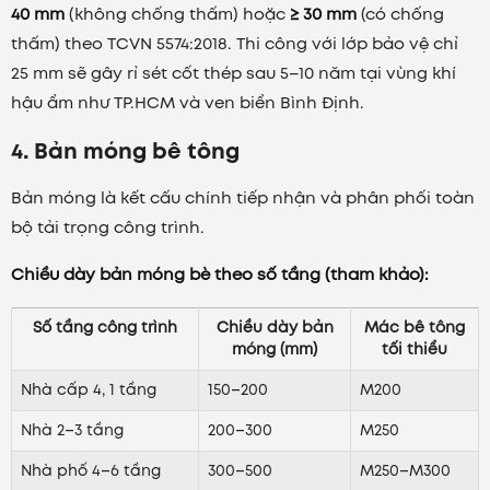
40 mm
(không chống thấm) hoặc
≥ 30 mm
(có chống
thấm) theo TCVN 5574:2018. Thi công với lớp bảo vệ chỉ
25 mm sẽ gây rỉ sét cốt thép sau 5–10 năm tại vùng khí
hậu ẩm như TP.HCM và ven biển Bình Định.
4. Bản móng bê tông
Bản móng là kết cấu chính tiếp nhận và phân phối toàn
bộ tải trọng công trình.
Chiều dày bản móng bè theo số tầng (tham khảo):
Số tầng công trình
Chiều dày bản
Mác bê tông
móng (mm)
tối thiểu
Nhà cấp 4, 1 tầng
150–200
M200
Nhà 2–3 tầng
200–300
M250
Nhà phố 4–6 tầng
300–500
M250–M300