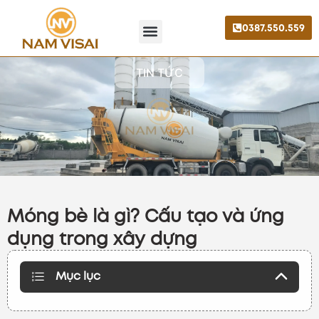
0387.550.559
Trang chủ
Giới thiệu
Liên hệ
TIN TỨC
Móng bè là gì? Cấu tạo và ứng
dụng trong xây dựng
Mục lục