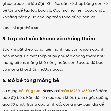
gỉ sét trước khi lắp đặt. Khi lắp, cần kê thép bằng con kê
bê tông để tạo lớp bảo vệ. Các mối nối nên buộc chặt,
khoảng cách giữa các lớp thép theo đúng bản vẽ.
Sau khi đặt thép xo
5. Lắp đặt ván khuôn và chống thấm
Sau khi đặt thép xong, tiến hành lắp ván khuôn quanh
bản móng. Bề mặt thép được phủ lớp chống thấm như
màng bitum, màng khò nóng hoặc sơn Saveto để bảo
vệ móng khỏi thấm nước ngược.
6. Đổ bê tông móng bè
Sử dụng
bê tông tươi
Namvisai
mác M250–M300
để đảm
bảo độ bền. Nên đổ liên tục toàn khối, tránh ngắt quãng
quá 90 phút. Trong quá trình đổ, dùng máy đầm dùi để