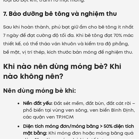
loại bỏ bọt khí, tránh rỗ mặt móng.
7. Bảo dưỡng bê tông và nghiệm thu
Sau khi hoàn thành, phủ bạt giữ ẩm cho bê tông ít nhất
7 ngày để đạt cường độ tối đa. Khi bê tông đạt 70% mác
thiết kế, có thể tháo ván khuôn và kiểm tra độ phẳng,
bề mặt, vị trí thép, kích thước bản móng để nghiệm thu.
Khi nào nên dùng móng bè? Khi
nào không nên?
Nên dùng móng bè khi:
Nền đất yếu:
Đất sét mềm, đất bùn, đất cát rời –
phổ biến tại vùng ven sông, ven biển Bình Định,
các quận ven TP.HCM
Diện tích móng đơn/móng băng > 50% diện tích
mặt bằng:
Khi móng đơn hoặc móng băng quá