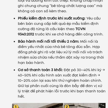
loại và đường kính cốt thép. Không chấp nhận
ghi chung chung “bê tông chất lượng cao” mà
không có con số kèm theo.
Phiếu kiểm định trước khi xuất xưởng:
Yêu cầu
bên bán cung cấp kết quả ép mẫu kiểm định
cường độ từng lô cấu kiện theo
TCVN
9340:2012
trước khi xe chở hàng đến công trình.
Bảo hành mối nối tối thiểu 2 năm:
Mối nối là
điểm yếu nhất của nhà bê tông đúc sẵn. Hợp
đồng phải ghi rõ vật liệu xử lý mối nối và trách
nhiệm sửa chữa nếu thấm dột xảy ra trong thời
hạn bảo hành.
Cơ sở thanh toán 3 khối:
Đặt pô 30–40% khi ký →
40–50% khi cấu hình sản xuất đạt kiểm định →
10–20% còn lại sau khi thử nghiệm hoàn chỉnh.
Giữ lại phần cuối cùng là đòn bẫy để đơn vị xử
lý triệt để phát hiện lỗi trước khi bạn thanh toán
hết.