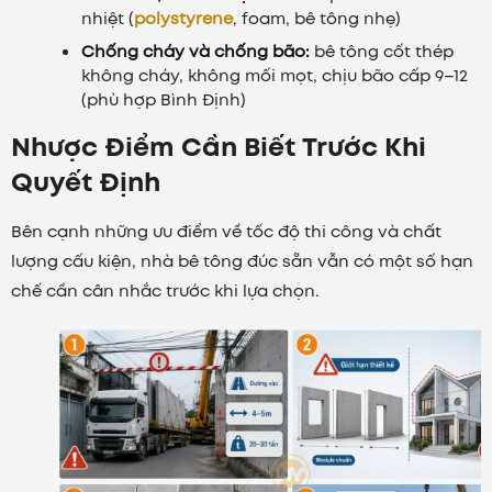
nhiệt (
polystyrene
, foam, bê tông nhẹ)
Chống cháy và chống bão:
bê tông cốt thép
không cháy, không mối mọt, chịu bão cấp 9–12
(phù hợp Bình Định)
Nhược Điểm Cần Biết Trước Khi
Quyết Định
Bên cạnh những ưu điểm về tốc độ thi công và chất
lượng cấu kiện, nhà bê tông đúc sẵn vẫn có một số hạn
chế cần cân nhắc trước khi lựa chọn.