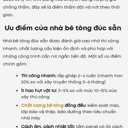
chống thấm, đây sẽ là điểm thấm dột và nứt theo thời
gian.
Ưu điểm của nhà bê tông đúc sẵn
Nhà bê tông đúc sẵn được đánh giá cao nhờ thi công
nhanh, chất lượng cấu kiện ổn định và phù hợp với
những công trình cần rút ngắn tiến độ. Một số ưu điểm
chính gồm:
Thi công nhanh:
lắp ghép 2–4 tuần (nhanh hơn
50% so với xây truyền thống 3–6 tháng)
Ít hao hụt vật tư:
3–5% so với mức 10–15% của
xây thủ công
Chất lượng bê tông
đồng đều:
kiểm soát mác,
lớp bảo vệ thép, bảo dưỡng theo tiêu chuẩn
nhà máy
Cách âm, cách nhiệt tốt:
tấm panel có lõi cách