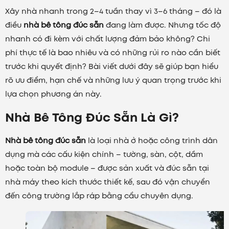
Xây nhà nhanh trong 2–4 tuần thay vì 3–6 tháng – đó là
điều
nhà bê tông đúc sẵn
đang làm được. Nhưng tốc độ
nhanh có đi kèm với chất lượng đảm bảo không? Chi
phí thực tế là bao nhiêu và có những rủi ro nào cần biết
trước khi quyết định? Bài viết dưới đây sẽ giúp bạn hiểu
rõ ưu điểm, hạn chế và những lưu ý quan trọng trước khi
lựa chọn phương án này.
Nhà Bê Tông Đúc Sẵn Là Gì?
Nhà bê tông đúc sẵn
là loại nhà ở hoặc công trình dân
dụng mà các cấu kiện chính – tường, sàn, cột, dầm
hoặc toàn bộ module – được sản xuất và đúc sẵn tại
nhà máy theo kích thước thiết kế, sau đó vận chuyển
đến công trường lắp ráp bằng cẩu chuyên dụng.