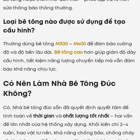
sửa thông báo thông thường.
Loại bê tông nào được sử dụng để tạo
cấu hình?
Thường dùng bê tông
M300
–
M400
để đảm bảo cường
độ và độ bền lâu dài.
Bê tông cao
hơn giúp giảm độ dày
cấu hình, tiết kiệm năng lượng chuyển tiếp mà vẫn đảm
bảo khả năng chịu lực.
Có Nên Làm Nhà Bê Tông Đúc
Không?
Có. Nhà bê tông đúc sẵn đã quyết định quyết tâm để
tính toán về
thời gian
và
chất lượng tốt nhất
– hai vấn
đề lớn nhất của hệ thống xây dựng. Khối kiến chỉ 2–4
tuần, hao vật tư nền, khả năng chống bão, chống cháy