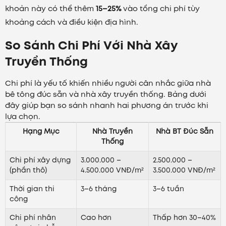
khoản này có thể thêm
15–25%
vào tổng chi phí tùy
khoảng cách và điều kiện địa hình.
So Sánh Chi Phí Với Nhà Xây
Truyền Thống
Chi phí là yếu tố khiến nhiều người cân nhắc giữa nhà
bê tông đúc sẵn và nhà xây truyền thống. Bảng dưới
đây giúp bạn so sánh nhanh hai phương án trước khi
lựa chọn.
Hạng Mục
Nhà Truyền
Nhà BT Đúc Sẵn
Thống
Chi phí xây dựng
3.000.000 –
2.500.000 –
(phần thô)
4.500.000 VNĐ/m²
3.500.000 VNĐ/m²
Thời gian thi
3–6 tháng
3–6 tuần
công
Chi phí nhân
Cao hơn
Thấp hơn 30–40%