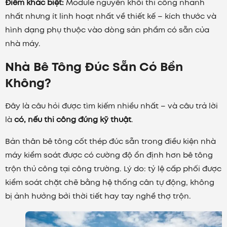
Điểm khác biệt:
Module nguyên khối thi công nhanh
nhất nhưng ít linh hoạt nhất về thiết kế – kích thước và
hình dạng phụ thuộc vào dòng sản phẩm có sẵn của
nhà máy.
Nhà Bê Tông Đúc Sẵn Có Bền
Không?
Đây là câu hỏi được tìm kiếm nhiều nhất – và câu trả lời
là
có, nếu thi công đúng kỹ thuật
.
Bản thân bê tông cốt thép đúc sẵn trong điều kiện nhà
máy kiểm soát được có cường độ ổn định hơn bê tông
trộn thủ công tại công trường. Lý do: tỷ lệ cấp phối được
kiểm soát chặt chẽ bằng hệ thống cân tự động, không
bị ảnh hưởng bởi thời tiết hay tay nghề thợ trộn.