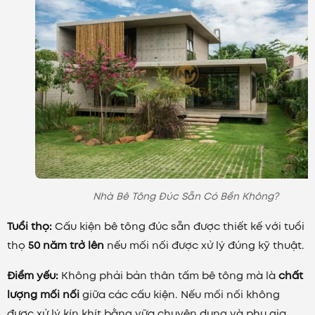
Nhà Bê Tông Đúc Sẵn Có Bền Không?
Tuổi thọ:
Cấu kiện bê tông đúc sẵn được thiết kế với tuổi
thọ
50 năm trở lên
nếu mối nối được xử lý đúng kỹ thuật.
Điểm yếu:
Không phải bản thân tấm bê tông mà là
chất
lượng mối nối
giữa các cấu kiện. Nếu mối nối không
được xử lý kín khít bằng vữa chuyên dụng và phụ gia