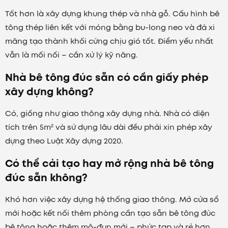
Tốt hơn là xây dựng khung thép và nhà gỗ. Cấu hình bê
tông thép liên kết với móng bằng bu-long neo và đá xi
măng tạo thành khối cứng chịu gió tốt. Điểm yếu nhất
vẫn là mối nối – cần xử lý kỹ năng.
Nhà bê tông đúc sẵn có cần giấy phép
xây dựng không?
Có, giống như giao thông xây dựng nhà. Nhà có diện
tích trên 5m² và sử dụng lâu dài đều phải xin phép xây
dựng theo Luật Xây dựng 2020.
Có thể cải tạo hay mở rộng nhà bê tông
đúc sẵn không?
Khó hơn việc xây dựng hệ thống giao thông. Mở cửa sổ
mới hoặc kết nối thêm phòng cần tạo sẵn bê tông đúc
bê tông hoặc thêm mô-đun mới – phức tạp và rẻ hơn