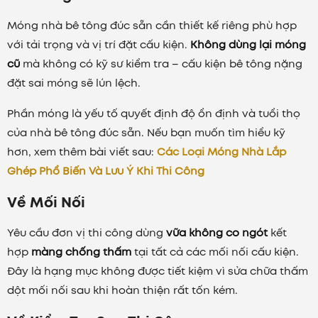
Móng nhà bê tông đúc sẵn cần thiết kế riêng phù hợp
với tải trọng và vị trí đặt cấu kiện.
Không dùng lại móng
cũ
mà không có kỹ sư kiểm tra – cấu kiện bê tông nặng
đặt sai móng sẽ lún lệch.
Phần móng là yếu tố quyết định độ ổn định và tuổi thọ
của nhà bê tông đúc sẵn. Nếu bạn muốn tìm hiểu kỹ
hơn, xem thêm bài viết sau:
Các Loại Móng Nhà Lắp
Ghép Phổ Biến Và Lưu Ý Khi Thi Công
Về Mối Nối
Yêu cầu đơn vị thi công dùng
vữa không co ngót
kết
hợp
màng chống thấm
tại tất cả các mối nối cấu kiện.
Đây là hạng mục không được tiết kiệm vì sửa chữa thấm
dột mối nối sau khi hoàn thiện rất tốn kém.