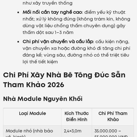
như xây truyền thống
Mối nối cần tay nghề cao
: điểm yếu kỹ thuật
nhất; xử lý không đúng (không trám kín, không
dùng vật liệu chống thấm chuyên dụng) gây
thấm dột sau 1–3 năm
Chi phí vận chuyển và cẩu lắp
: cấu kiện nặng,
vận chuyển xa hoặc đường khó đi tăng chi phí
đáng kể; vùng sâu, đường nhỏ có thể triệt tiêu
lợi thế tiết kiệm
Chi Phí Xây Nhà Bê Tông Đúc Sẵn
Tham Khảo 2026
Nhà Module Nguyên Khối
Loại Module
Kích Thước
Chi Phí Tham
Điển Hình
Khảo
Module nhỏ (nhà bảo
2,4×3,0m
35.000.000 –