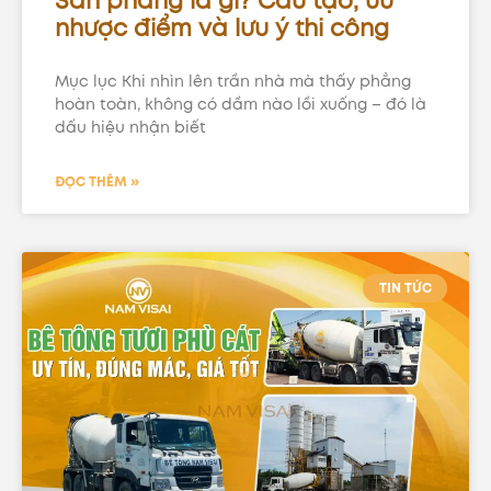
Sàn phẳng là gì? Cấu tạo, ưu
nhược điểm và lưu ý thi công
Mục lục Khi nhìn lên trần nhà mà thấy phẳng
hoàn toàn, không có dầm nào lồi xuống – đó là
dấu hiệu nhận biết
ĐỌC THÊM »
TIN TỨC