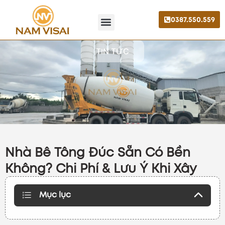
0387.550.559
Trang chủ
Giới thiệu
Liên hệ
TIN TỨC
Nhà Bê Tông Đúc Sẵn Có Bền
Không? Chi Phí & Lưu Ý Khi Xây
Mục lục