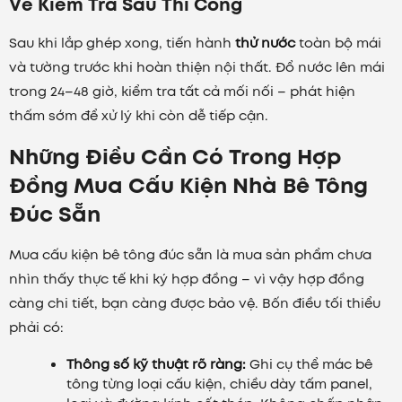
Về Kiểm Tra Sau Thi Công
Sau khi lắp ghép xong, tiến hành
thử nước
toàn bộ mái
và tường trước khi hoàn thiện nội thất. Đổ nước lên mái
trong 24–48 giờ, kiểm tra tất cả mối nối – phát hiện
thấm sớm để xử lý khi còn dễ tiếp cận.
Những Điều Cần Có Trong Hợp
Đồng Mua Cấu Kiện Nhà Bê Tông
Đúc Sẵn
Mua cấu kiện bê tông đúc sẵn là mua sản phẩm chưa
nhìn thấy thực tế khi ký hợp đồng – vì vậy hợp đồng
càng chi tiết, bạn càng được bảo vệ. Bốn điều tối thiểu
phải có:
Thông số kỹ thuật rõ ràng:
Ghi cụ thể mác bê
tông từng loại cấu kiện, chiều dày tấm panel,