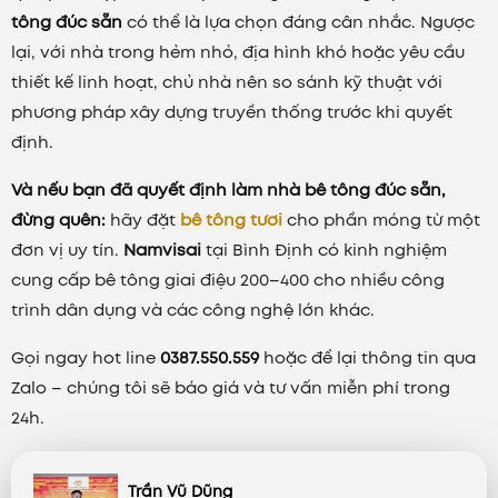
tông đúc sẵn
có thể là lựa chọn đáng cân nhắc. Ngược
lại, với nhà trong hẻm nhỏ, địa hình khó hoặc yêu cầu
thiết kế linh hoạt, chủ nhà nên so sánh kỹ thuật với
phương pháp xây dựng truyền thống trước khi quyết
định.
Và nếu bạn đã quyết định làm nhà bê tông đúc sẵn,
đừng quên:
hãy đặt
bê tông tươi
cho phần móng từ một
đơn vị uy tín.
Namvisai
tại Bình Định có kinh nghiệm
cung cấp bê tông giai điệu 200–400 cho nhiều công
trình dân dụng và các công nghệ lớn khác.
Gọi ngay hot line
0387.550.559
hoặc để lại thông tin qua
Zalo – chúng tôi sẽ báo giá và tư vấn miễn phí trong
24h.
Trần Vũ Dũng