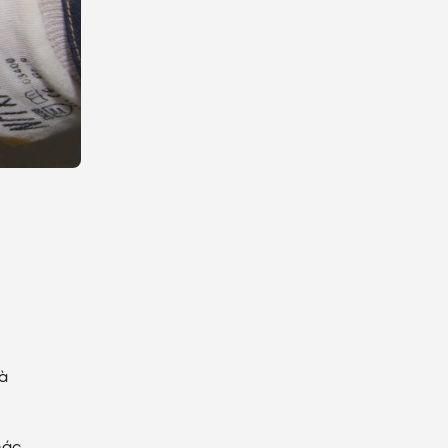
và
hác