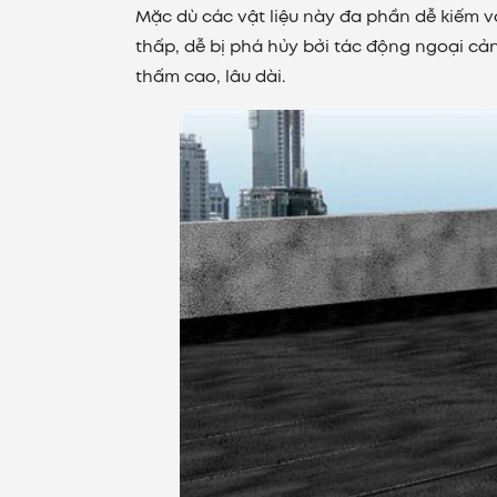
Mặc dù các vật liệu này đa phần dễ kiếm 
thấp, dễ bị phá hủy bởi tác động ngoại cả
thấm cao, lâu dài.