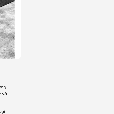
ờng
c và
oạt