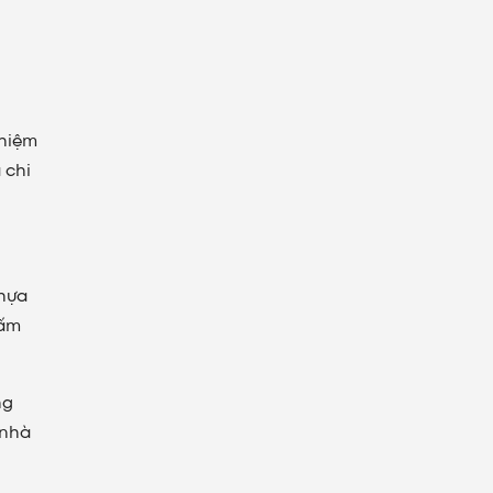
ghiệm
 chi
nhựa
hấm
ng
 nhà