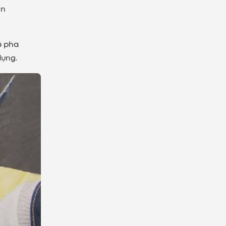
òn
ệ pha
dụng.