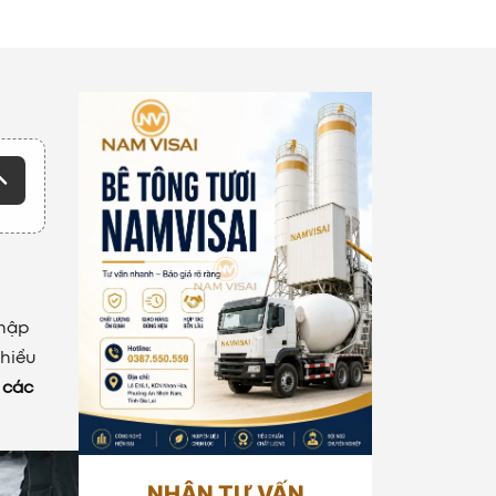
nhập
 hiểu
n
các
NHẬN TƯ VẤN