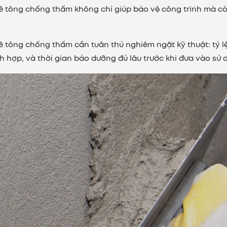
ê tông chống thấm không chỉ giúp bảo vệ công trình mà c
 bê tông chống thấm cần tuân thủ nghiêm ngặt kỹ thuật: tỷ l
ch hợp, và thời gian bảo dưỡng đủ lâu trước khi đưa vào sử 