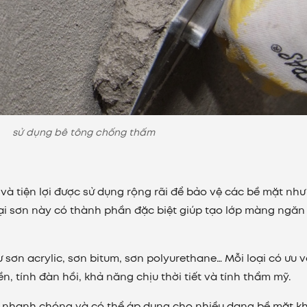
sử dụng bê tông chống thấm
à tiện lợi được sử dụng rộng rãi để bảo vệ các bề mặt như
ại sơn này có thành phần đặc biệt giúp tạo lớp màng ngăn
sơn acrylic, sơn bitum, sơn polyurethane… Mỗi loại có ưu 
n, tính đàn hồi, khả năng chịu thời tiết và tính thẩm mỹ.
, nhanh chóng và có thể áp dụng cho nhiều dạng bề mặt k