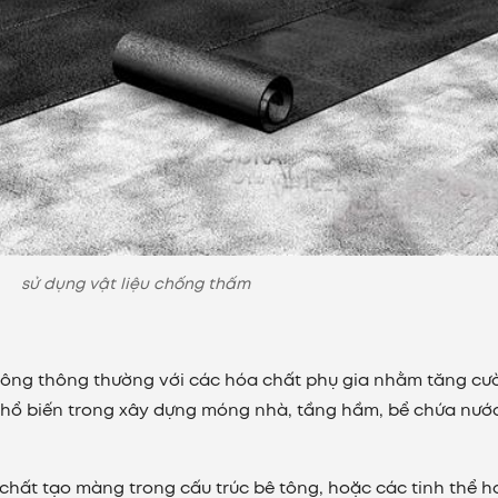
sử dụng vật liệu chống thấm
 tông thông thường với các hóa chất phụ gia nhằm tăng cư
ổ biến trong xây dựng móng nhà, tầng hầm, bể chứa nướ
 chất tạo màng trong cấu trúc bê tông, hoặc các tinh thể h