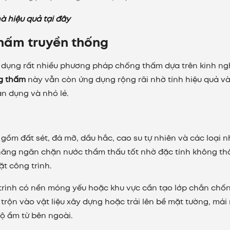
 hiệu quả tại đây
hấm truyền thống
sử dụng rất nhiều phương pháp chống thấm dựa trên kinh n
g thấm
này vẫn còn ứng dụng rộng rãi nhờ tính hiệu quả và
ân dụng và nhỏ lẻ.
gồm đất sét, đá mỡ, dầu hắc, cao su tự nhiên và các loại 
 năng ngăn chặn nước thẩm thấu tốt nhờ đặc tính không t
t công trình.
trình có nền móng yếu hoặc khu vực cần tạo lớp chắn chố
trộn vào vật liệu xây dựng hoặc trải lên bề mặt tường, mái
ộ ẩm từ bên ngoài.