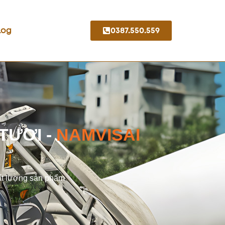
Log
0387.550.559
TƯƠI -
NAMVISAI
ất lượng sản phẩm