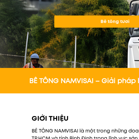
Bê tông tươi
BÊ TÔNG NAMVISAI – Giải pháp 
GIỚI THIỆU
BÊ TÔNG NAMVISAI là một trong những doa
TP.HCM và tỉnh Bình Định trong lĩnh vực sả