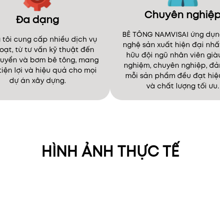
Chuyên nghiệ
Đa dạng
BÊ TÔNG NAMVISAI ứng dụn
tôi cung cấp nhiều dịch vụ
nghệ sản xuất hiện đại nhấ
hoạt, từ tư vấn kỹ thuật đến
hữu đội ngũ nhân viên già
uyển và bơm bê tông, mang
nghiệm, chuyên nghiệp, đ
 tiện lợi và hiệu quả cho mọi
mỗi sản phẩm đều đạt hiệ
dự án xây dựng.
và chất lượng tối ưu.
ng tôi không chỉ đáp ứng
cầu về bê tông chất lượng
o mà còn cam kết hỗ trợ
BÊ TÔNG NAMVISAI áp d
HÌNH ẢNH THỰC TẾ
 diện từ khâu tư vấn, lập
công nghệ sản xuất tiên 
oạch cho đến vận chuyển
cùng đội ngũ nhân sự ch
bơm bê tông tận nơi. Đội
nghiệp, dày dạn kinh ngh
chuyên nghiệp của chúng
đảm bảo mỗi sản phẩm 
 luôn sẵn sàng giúp khách
tiêu chuẩn chất lượng và
 tối ưu quy trình xây dựng,
suất tối đa.
 bảo tiến độ và hiệu quả