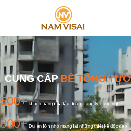
CUNG CẤP
BÊ TÔNG TƯƠ
500+
khách hàng của tập đoạn, công ty, công nghệ,…
800+
Dự án lớn nhỏ mang lại những thiết kế độc đáo