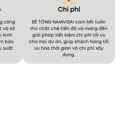
p
Chi phí
g công
BÊ TÔNG NAMVISAI cam kết tuân
t và sở
thủ chặt chẽ tiến độ và mang đến
u kinh
giải pháp tiết kiệm chi phí tối ưu
ảm bảo
cho mọi dự án, giúp khách hàng tối
u suất
ưu hóa thời gian và chi phí xây
dựng.
ụng
BÊ TÔNG NAMVISAI luôn đảm
tiến
bảo tiến độ và mang đến các
uyên
giải pháp kinh tế nhất cho
iệm,
từng dự án, giúp khách hàng
đạt
giảm thiểu chi phí và tối ưu
 hiệu
hóa thời gian xây dựng.