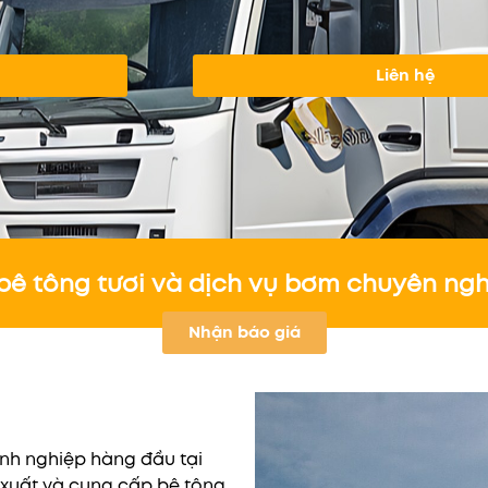
Liên hệ
bê tông tươi và dịch vụ bơm chuyên ngh
Nhận báo giá
nh nghiệp hàng đầu tại
n xuất và cung cấp bê tông