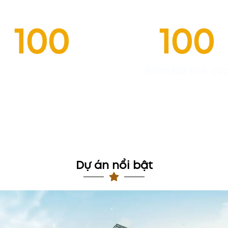
cho từng dự án.
100
100
Dự án
Phản hồi tích cự
Dự án nổi bật