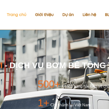
Trang chủ
Giới thiệu
Dự án
Liên hệ
B
I
- DỊCH VỤ BƠM BÊ TÔNG 
500+
Khách hàng hài lòng về ch
1+
Chi nhánh tại Việt Nam