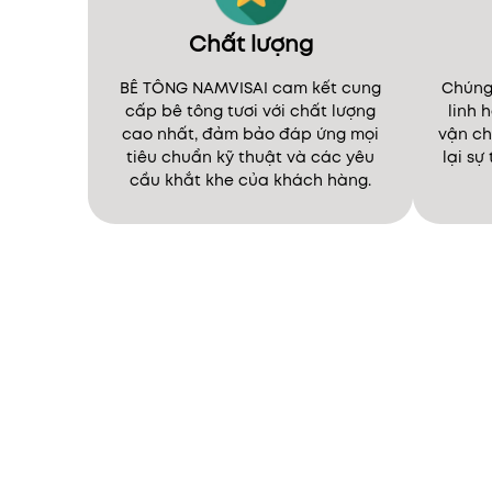
Chất lượng
BÊ TÔNG NAMVISAI cam kết cung
Chúng 
cấp bê tông tươi với chất lượng
linh 
cao nhất, đảm bảo đáp ứng mọi
vận ch
tiêu chuẩn kỹ thuật và các yêu
lại sự
cầu khắt khe của khách hàng.
Chú
BÊ TÔNG NAMVISAI cam kết
nhu 
mang đến sản phẩm bê tông
ca
tươi chất lượng cao, đáp ứng
toàn
tiêu chuẩn kỹ thuật với đội ngũ
kế h
giàu kinh nghiệm và chuyên
và 
môn. Chúng tôi tự hào là đối
ngũ 
tác tin cậy, đảm bảo sự bền
tôi
vững và an toàn cho mọi công
hàng
trình.
đảm